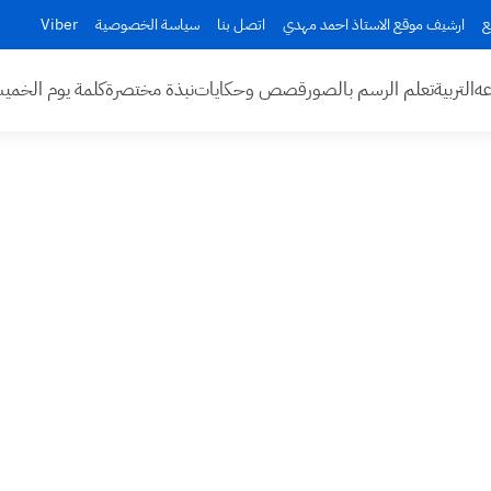
ع
ارشيف موقع الاستاذ احمد مهدي
اتصل بنا
سياسة الخصوصية
Viber
عه
التربية
تعلم الرسم بالصور
قصص وحكايات
نبذة مختصرة
كلمة يوم الخم