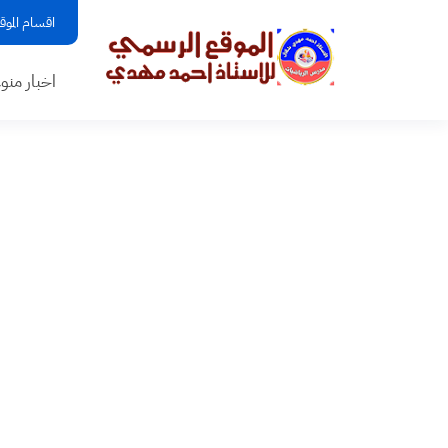
اقسام الموق
اخبار منو