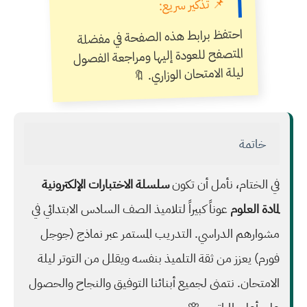
📌 تذكير سريع:
احتفظ برابط هذه الصفحة في مفضلة
المتصفح للعودة إليها ومراجعة الفصول
ليلة الامتحان الوزاري. 🔖
خاتمة
في الختام، نأمل أن تكون
سلسلة الاختبارات الإلكترونية
لمادة العلوم
عوناً كبيراً لتلاميذ الصف السادس الابتدائي في
مشوارهم الدراسي. التدريب المستمر عبر نماذج (جوجل
فورم) يعزز من ثقة التلميذ بنفسه ويقلل من التوتر ليلة
الامتحان. نتمنى لجميع أبنائنا التوفيق والنجاح والحصول