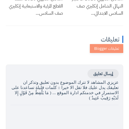
النهائي الشامل إنكليزي صف
القطع المرئية والاستيعابية إنكليزي
السادس الابتدائي...
صف السادس...
تعليقات
إرسال تعليق
عزيزي المشاهد لا تترك الموضوع بدون تعليق وتذكر ان
تعليقك يدل عليك فلا تقل الا خيرا :: كلمات قليلة تساعدنا على
الاستمرار في خدمتكم ادارة الموقع ... ( مَا يَلْفِظُ مِنْ قَوْلٍ إِلا
لَدَيْهِ رَقِيبٌ عَتِيدٌ )