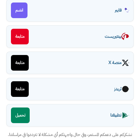
فايبر
انضم
بينتيريست
متابعة
منصة X
متابعة
ثريدز
متابعة
تطبيقنا
تحميل
نشكركم على دعمكم المستمر، وفي حال واجهتكم أي مشكلة لا تترددوا في مراسلتنا.