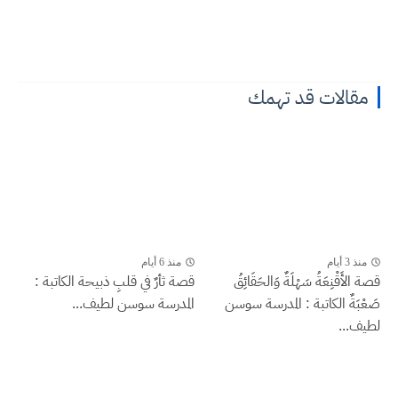
مقالات قد تهمك
منذ 3 أيام
منذ 6 أيام
قصة الأَقْنِعَةُ سَهْلَةٌ وَالحَقَائِقُ
قصة ثأرٌ في قلبِ ذبيحة الكاتبة :
صَعْبَةٌ الكاتبة : المدرسة سوسن
المدرسة سوسن لطيف...
لطيف...