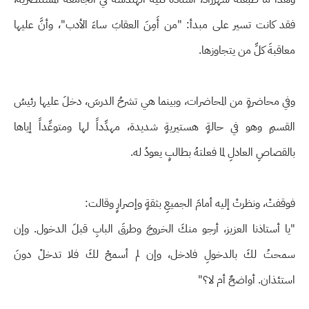
فقد كانت تسير على مبدأ: "من أَمِنَ العقابَ ساءَ الأدب"، وأنَّ عليها
معاقبةَ كلِّ من يتجاوزها.
وفي محاضرةٍ من المحاضرات، وبينما هي تشرحُ الدرسَ، دخلَ عليها رئيسُ
القسمِ وهو في حالةٍ هستيريةٍ شديدة، مهدِّداً لها ومتوعِّداً إياها
بالقصاصِ العادلِ لما فعلتهُ بطالبٍ يعودُ له.
فوقفتْ، ونظرتْ إليه أمامَ الجميعِ بثقةٍ وإصرارٍ وقالت:
"يا أستاذنا العزيز، أرجو منكَ الخروجَ وطرقَ البابِ قبلَ الدخول. وإن
سمحتُ لكَ بالدخولِ فادخل، وإن لم أسمحْ لكَ فلا تدخلْ دونَ
استئذان. أواضحٌ أم لا؟"