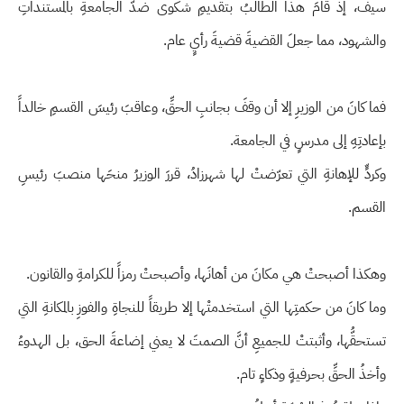
سيف، إذ قامَ هذا الطالبُ بتقديمِ شكوى ضدَّ الجامعةِ بالمستنداتِ
والشهود، مما جعلَ القضيةَ قضيةَ رأيٍ عام.
فما كانَ من الوزيرِ إلا أن وقفَ بجانبِ الحقِّ، وعاقبَ رئيسَ القسمِ خالداً
بإعادتِهِ إلى مدرسٍ في الجامعة.
وكردٍّ للإهانةِ التي تعرّضتْ لها شهرزادُ، قررَ الوزيرُ منحَها منصبَ رئيسِ
القسم.
وهكذا أصبحتْ هي مكانَ من أهانَها، وأصبحتْ رمزاً للكرامةِ والقانون.
وما كانَ من حكمتِها التي استخدمتْها إلا طريقاً للنجاةِ والفوزِ بالمكانةِ التي
تستحقُّها، وأثبتتْ للجميعِ أنَّ الصمتَ لا يعني إضاعةَ الحق، بل الهدوءُ
وأخذُ الحقِّ بحرفيةٍ وذكاءٍ تام.