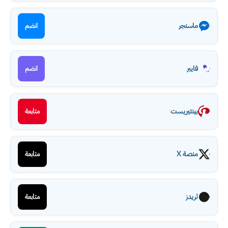
ماسنجر
انضم
فايبر
انضم
بينتيريست
متابعة
منصة X
متابعة
ثريدز
متابعة