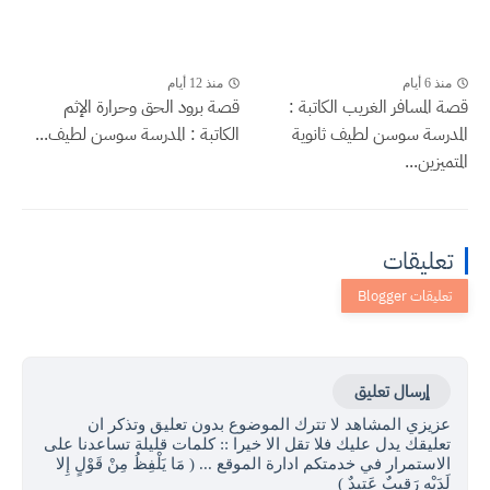
منذ 6 أيام
منذ 12 أيام
قصة المسافر الغريب الكاتبة :
قصة برود الحق وحرارة الإثم
المدرسة سوسن لطيف ثانوية
الكاتبة : المدرسة سوسن لطيف...
المتميزين...
تعليقات
إرسال تعليق
عزيزي المشاهد لا تترك الموضوع بدون تعليق وتذكر ان
تعليقك يدل عليك فلا تقل الا خيرا :: كلمات قليلة تساعدنا على
الاستمرار في خدمتكم ادارة الموقع ... ( مَا يَلْفِظُ مِنْ قَوْلٍ إِلا
لَدَيْهِ رَقِيبٌ عَتِيدٌ )