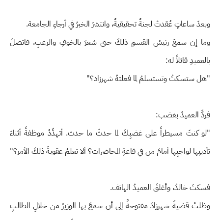
وبعدَ ساعاتٍ عُقدتْ لجنةٌ تحقيقيةٌ، وانتشرَ الخبرُ في أرجاءِ الجامعة.
وما إن سمعَ رئيسُ القسمِ ذلكَ حتى شعرَ بالخوفِ والرعبِ، فاتصلَ
بالعميدِ قائلاً له:
"هل ستسكتُ وتستسلمُ لما فعلتهُ شهرزاد؟"
فردَّ العميدُ بغضب:
"لو كنتَ مسيطراً على غضبِكَ لما حدثَ ما حدث. أتهدِّدُ موظفةً أثناءَ
تأديتِها لواجبِها أمامَ من في قاعةِ المحاضرات؟ ألا تعلمُ عقوبةَ ذلكَ الأمر؟"
فسكتَ خالدُ، وأغلقَ العميدُ الهاتف.
وظلتْ قضيةُ شهرزادَ مفتوحةً إلى أن سمعَ بها الوزيرُ من خلالِ الطالبِ