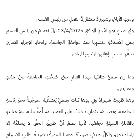
ومرتِ الأيامُ، وشهرزادُ تنتظرُ ردَّ الفعلِ من رئيسِ القسم.
وفي صباحِ يومِ الأحدِ الموافقِ 23/4/2025 نزلَ تعميمٌ من رئيسِ القسمِ
بعزلِ الأستاذةِ منصبِها بعد موافقةِ الجامعة، واتخاذِ الإجراءِ الصارمِ
بحقِّها بسببِ إهانتِها لرئيسِها المباشر.
وما إن سمعَ طلابُها بهذا القرارِ حتى ضجَّتِ الجامعةُ بينَ مؤيدٍ
ومعارض.
وهنا ظهرتْ شهرزادُ وفي يدِها كتابٌ رسميٌّ يُنصفُها، متوجِّهةً نحوَ رئاسةِ
الجامعة. وبعدَ الاستئذانِ دخلتْ على العميدِ مسلِّمةً عليه، غيرَ مباليةٍ
بالمقابلةِ السيئةِ تجاهَها، لأنها تعلمُ أنَّ طريقَ الحقِّ لا يسلكُهُ إلا
المجاهدون، ولكلِّ هدفٍ ضريبتُهُ. وهذا التصرفُ ضريبةُ طلبِ الاحترامِ