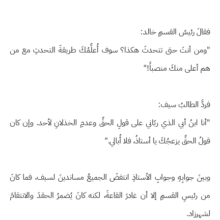
فقالَ رئيسُ القسمِ خالد:
"ومن أنتَ حتى تتحدثَ هكذا؟ سوف أُعلِّمُكَ طريقةَ التحدثِ مع من
هم أعلى منكَ منصباً!"
فردَّ الطالبُ سيف:
"أنا ابنُ أبي الذي ربّاني على قولِ الحقِّ وعدمِ الخذلانِ لأحد. وإن كان
قولُ الحقِّ يزعجُكَ يا أستاذُ، فلا أُبالي."
وبينَ جوابِهِ وجوابِ الأستاذِ انتفضَ الجميعُ مساندينَ لسيف، فما كانَ
من رئيسِ القسمِ إلا أن غادرَ القاعةَ، لكنه كانَ يُضمرُ الحقدَ والانتقامَ
لشهرزاد.