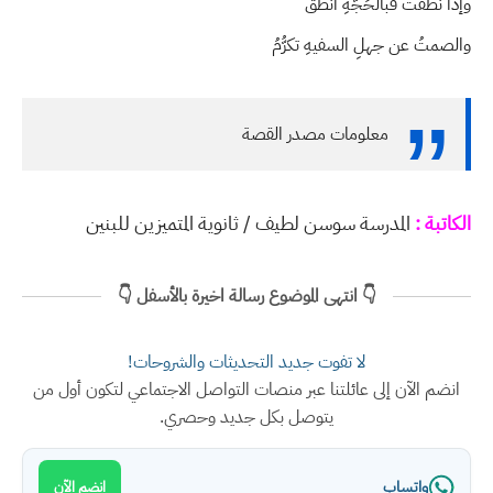
وإذا نطقتُ فبالحُجّةِ أنطقُ
والصمتُ عن جهلِ السفيهِ تكرُّمُ
معلومات مصدر القصة
الكاتبة :
المدرسة سوسن لطيف / ثانوية المتميزين للبنين
👇 انتهى الموضوع رسالة اخيرة بالأسفل 👇
لا تفوت جديد التحديثات والشروحات!
انضم الآن إلى عائلتنا عبر منصات التواصل الاجتماعي لتكون أول من
يتوصل بكل جديد وحصري.
واتساب
انضم الآن