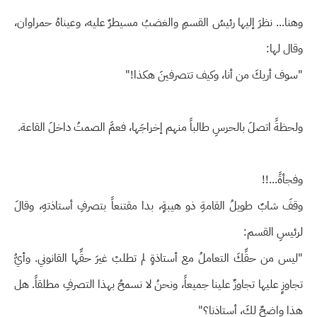
وهنا... نظرَ إليها رئيسُ القسمِ والغضبُ مسيطرٌ عليه، وعيناهُ حمراوان،
وقال لها:
"سوف أريكَ من أنا، وكيف تتصرفينَ هكذا!"
ولحظةً اتصلَ بالحرسِ طالباً منهم إخراجَها، فعمَّ الصمتُ داخلَ القاعة.
وفجأةً...!!
وقفَ شابٌ طويلُ القامةِ ذو هيبةٍ، بدا مقتنعاً بتصرفِ أستاذتهِ، وقالَ
لرئيسِ القسم:
"ليس من حقِّكَ التعاملُ مع أستاذةٍ لم تطلبْ غيرَ حقِّها القانوني. وأيُّ
تجاوزٍ عليها تجاوزٌ علينا جميعاً، ونحنُ لا نسمحُ بهذا التصرفِ مطلقاً. هل
هذا واضحٌ لكَ، أستاذنا؟"