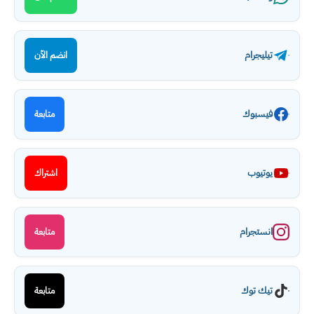
تيليجرام
انضم الآن
فيسبوك
متابعة
يوتيوب
اشتراك
انستجرام
متابعة
تيك توك
متابعة