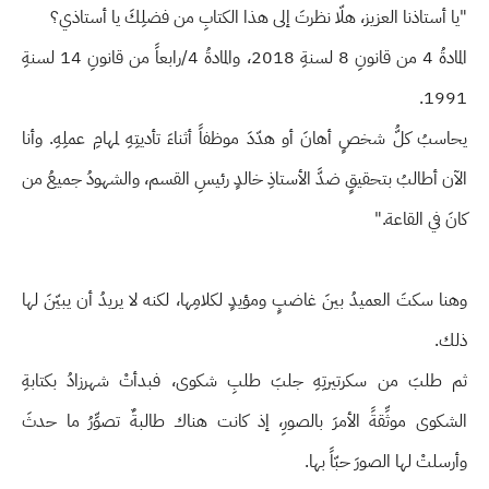
"يا أستاذنا العزيز، هلّا نظرتَ إلى هذا الكتابِ من فضلِكَ يا أستاذي؟
المادةُ 4 من قانونِ 8 لسنةِ 2018، والمادةُ 4/رابعاً من قانونِ 14 لسنةِ
1991.
يحاسبُ كلُّ شخصٍ أهانَ أو هدّدَ موظفاً أثناءَ تأديتِهِ لمهامِ عملِهِ. وأنا
الآن أطالبُ بتحقيقٍ ضدَّ الأستاذِ خالدٍ رئيسِ القسم، والشهودُ جميعُ من
كانَ في القاعة."
وهنا سكتَ العميدُ بينَ غاضبٍ ومؤيدٍ لكلامِها، لكنه لا يريدُ أن يبيّنَ لها
ذلك.
ثم طلبَ من سكرتيرتِهِ جلبَ طلبِ شكوى، فبدأتْ شهرزادُ بكتابةِ
الشكوى موثِّقةً الأمرَ بالصورِ، إذ كانت هناك طالبةٌ تصوِّرُ ما حدثَ
وأرسلتْ لها الصورَ حبّاً بها.