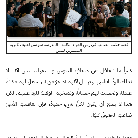
قصة حكمة الصمتِ في زمنِ العواء الكاتبة : المدرسة سوسن لطيف ثانوية
المتميزين للبنين
كثيراً ما نتغافل عن ضعافِ النفوسِ والسفهاء، ليس لأننا لا
نملك الردَّ القاسيَ لهم، بل لأنهم أصغرُ من أن نجعلَ لهم مكانةً
عندنا، ونحسبَ لهم حساباً، ونمنحَهم الوقتَ للردِّ عليهم. لكن
هذا لا يمنع أن يكونَ لكلِّ شيءٍ حدودٌ، فإن تفاقمتِ الأمورُ
ضاعتِ الحقوقُ كليّاً.
وهذا ما طبقته شهرزاد، أستاذةُ كلية الهندسة في الجامعة المستنصرية،