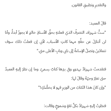
والتقديرِ وتطبيقِ القانون.
قالَ العميد:
"ستُّ شهرزاد، التصرفُ الذي فعلتهِ بحقِّ الأستاذِ خالدٍ لا يجوزُ أبداً، وأنا
لن أتنازلَ عن حقِّهِ مهما كانتِ الأسباب. لأني إن فعلتُ ذلك سوف
تتمادَينَ وتصلُ الإساءةُ إلى بابي وبابِ الأعلى مني."
فتقدمتْ شهرزادُ بهدوءٍ وفي يدِها كتابٌ رسميّ. وما إن نظرَ إليهِ العميدُ
حتى تغيّرَ وجهُهُ وقالَ لها:
"وإن كانَ هذا الكتابُ من الوزيرِ فهو لا يخصُّكِ!"
فنظرتْ إليهِ شهرزادُ بكلِّ ثقةٍ وشموخٍ وقالت: