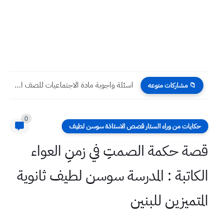
اسئلة واجوبة مادة الاجتماعيات للصف الخامس الابتدائي الاسبوع الثاني للعام...
📁 مشاركات منوعه
0
حكايات من وراء الستار قصص الاستاذة سوسن لطيف
قصة حكمة الصمتِ في زمنِ العواء
الكاتبة : المدرسة سوسن لطيف ثانوية
المتميزين للبنين