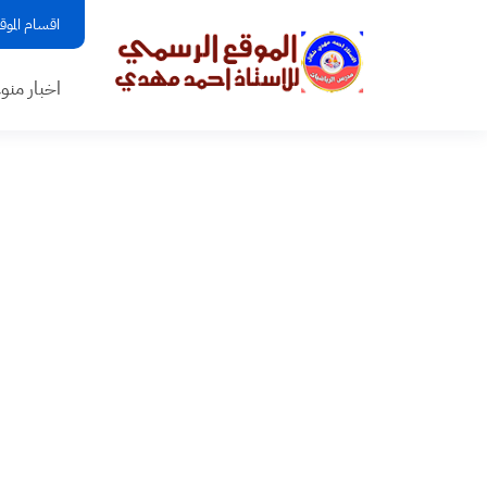
اقسام الموق
اخبار منو