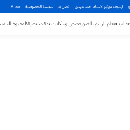
ع
ارشيف موقع الاستاذ احمد مهدي
اتصل بنا
سياسة الخصوصية
Viber
عه
التربية
تعلم الرسم بالصور
قصص وحكايات
نبذة مختصرة
كلمة يوم الخم