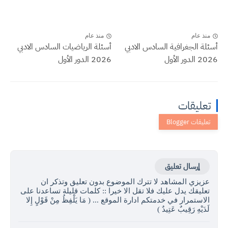
منذ عام
منذ عام
أسئلة الجغرافية السادس الادبي
أسئلة الرياضيات السادس الادبي
2026 الدور الأول
2026 الدور الأول
تعليقات
إرسال تعليق
عزيزي المشاهد لا تترك الموضوع بدون تعليق وتذكر ان
تعليقك يدل عليك فلا تقل الا خيرا :: كلمات قليلة تساعدنا على
الاستمرار في خدمتكم ادارة الموقع ... ( مَا يَلْفِظُ مِنْ قَوْلٍ إِلا
لَدَيْهِ رَقِيبٌ عَتِيدٌ )