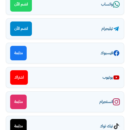
واتساب
انضم الآن
تيليجرام
انضم الآن
فيسبوك
متابعة
يوتيوب
اشتراك
انستجرام
متابعة
تيك توك
متابعة