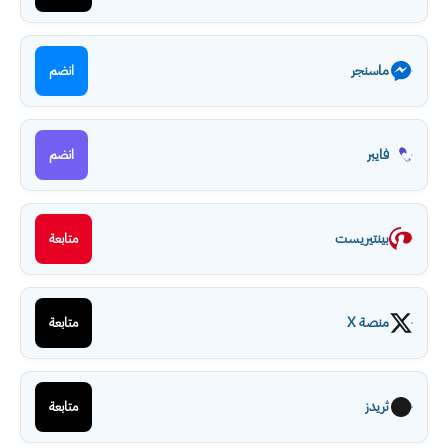
ماسنجر
انضم
فايبر
انضم
بينتيريست
متابعة
منصة X
متابعة
ثريدز
متابعة