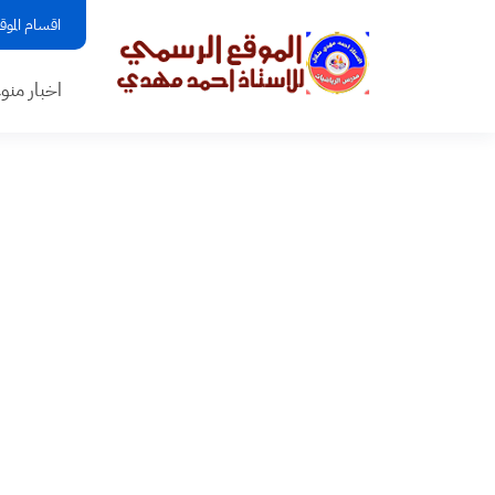
اقسام الموق
اخبار منو