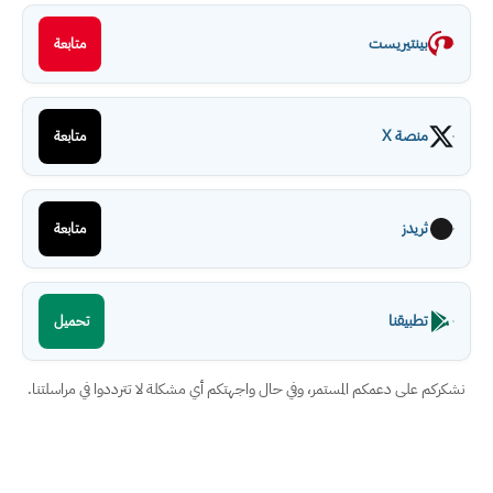
بينتيريست
متابعة
منصة X
متابعة
ثريدز
متابعة
تطبيقنا
تحميل
نشكركم على دعمكم المستمر، وفي حال واجهتكم أي مشكلة لا تترددوا في مراسلتنا.