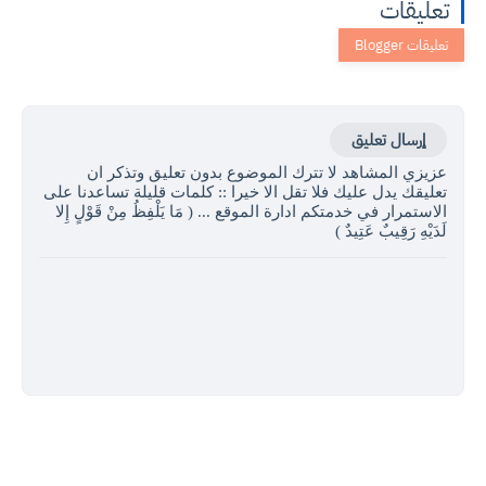
تعليقات
إرسال تعليق
عزيزي المشاهد لا تترك الموضوع بدون تعليق وتذكر ان
تعليقك يدل عليك فلا تقل الا خيرا :: كلمات قليلة تساعدنا على
الاستمرار في خدمتكم ادارة الموقع ... ( مَا يَلْفِظُ مِنْ قَوْلٍ إِلا
لَدَيْهِ رَقِيبٌ عَتِيدٌ )