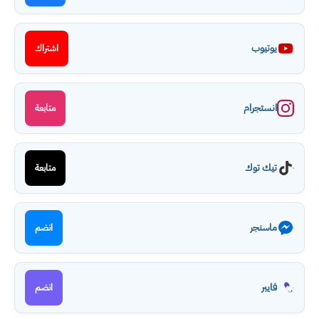
يوتيوب
اشتراك
انستجرام
متابعة
تيك توك
متابعة
ماسنجر
انضم
فايبر
انضم