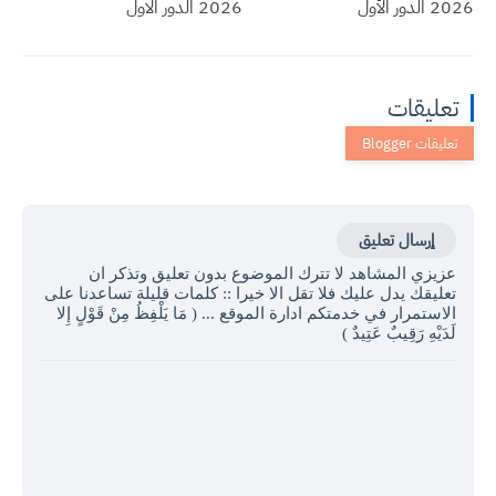
2026 الدور الأول
2026 الدور الاول
تعليقات
إرسال تعليق
عزيزي المشاهد لا تترك الموضوع بدون تعليق وتذكر ان
تعليقك يدل عليك فلا تقل الا خيرا :: كلمات قليلة تساعدنا على
الاستمرار في خدمتكم ادارة الموقع ... ( مَا يَلْفِظُ مِنْ قَوْلٍ إِلا
لَدَيْهِ رَقِيبٌ عَتِيدٌ )