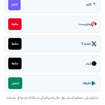
فايبر
انضم
بينتيريست
متابعة
منصة X
متابعة
ثريدز
متابعة
تطبيقنا
تحميل
نشكركم على دعمكم المستمر، وفي حال واجهتكم أي مشكلة لا تترددوا في مراسلتنا.