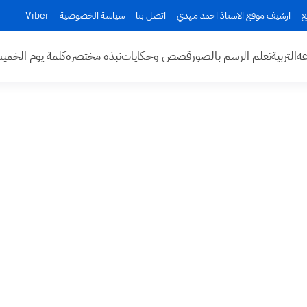
ع
ارشيف موقع الاستاذ احمد مهدي
اتصل بنا
سياسة الخصوصية
Viber
عه
التربية
تعلم الرسم بالصور
قصص وحكايات
نبذة مختصرة
كلمة يوم الخم