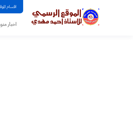
اقسام الموق
اخبار منو