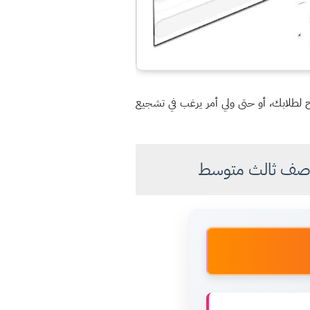
يح لطلابك، أو حتى ولي أمر يرغب في تشجيع
لاب صف ثالث متوسط