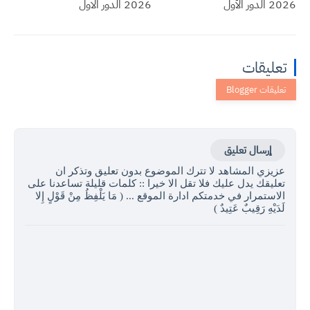
2026 الدور الأول
2026 الدور الاول
تعليقات
إرسال تعليق
عزيزي المشاهد لا تترك الموضوع بدون تعليق وتذكر ان
تعليقك يدل عليك فلا تقل الا خيرا :: كلمات قليلة تساعدنا على
الاستمرار في خدمتكم ادارة الموقع ... ( مَا يَلْفِظُ مِنْ قَوْلٍ إِلا
لَدَيْهِ رَقِيبٌ عَتِيدٌ )