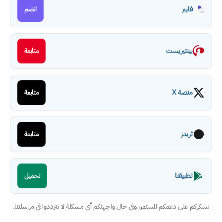
فايبر
انضم
بينتيريست
متابعة
منصة X
متابعة
ثريدز
متابعة
تطبيقنا
تحميل
نشكركم على دعمكم المستمر، وفي حال واجهتكم أي مشكلة لا تترددوا في مراسلتنا.