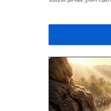
 صغرت، داخلة في عظمة خلق اللّٰه وعنايته.