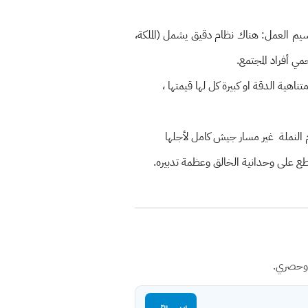
قسيم العمل: هناك نظام دقيق يشمل (الملكة،
مي أفراد المجتمع.
اهية الدقة او كبيرة كل لها قيمتها ،
م النملة غير مسار جيش كامل لأجلها
طع على وحدانية الخالق وعظمة تدبيره.
 وحصري.