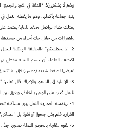
وَهُمْ لَا يَشْعُرُونَ}. *الدقة في المفرد وا
ينبه جماعة بأكملها، وهو ما يفعله النمل في ا
يمتلك نظام تواصل معقد للغاية يعتمد على "
واهتزازات من خلال حك أجزاء من جسدها، وهي
2-"لا يحطمنكم" والحقيقة الهيكلية للنمل
اكتشف العلماء أن جسم النملة مغطى بهيكل
تعرضها لضغط شديد (دهس) فإنها لا "تتمزق"
3- الإشارة إلى الشعور والإدراك قال تع
للنمل قدرة على الوعي بالمخاطر، ويفرق بين 
4-الهندسة المعمارية النمل يبني مساكنه 
القرآن، فلم يقل جحورًا أو ثقوبًا بل "مساكن"،
5-القوة مقارنة بالحجم النملة صغيرة جدًا،