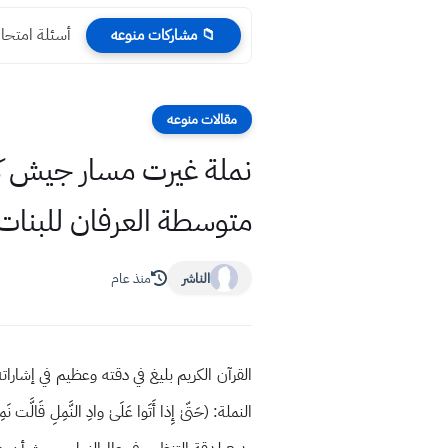
أسئلة امتحان نهاية السنة 024
📁 مشاركات منوعه
مقالات منوعه
نملة غيرت مسار جيش كا
متوسطة العرفان للبنات
الناشر
منذ عام
القرآن الكريم بليغ في دقته وعظيم في إشارا
النملة: (حَتّىٰ إِذا أَتَوا عَلَىٰ وادِ النَّمِلِ قَالَّ