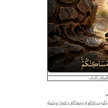
عرفان للبنات
م :
ا مَسَاكِنَكُمْ لَا يَحْطِمَنَّكُمْ سُلَيْمَانُ وَجُنُودُهُ