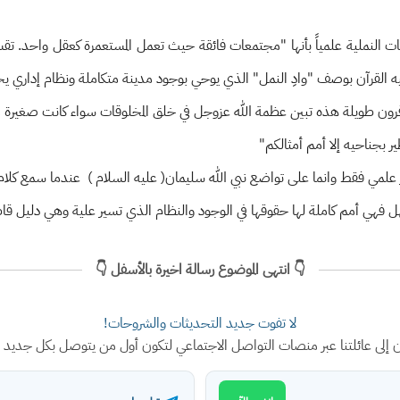
عات النملية علمياً بأنها "مجتمعات فائقة حيث تعمل المستعمرة كعقل واحد. ت
إليه القرآن بوصف "وادِ النمل" الذي يوحي بوجود مدينة متكاملة ونظام إداري يح
 قرون طويلة هذه تبين عظمة الله عزوجل في خلق المخلوقات سواء كانت صغيرة متن
ر بجناحيه إلا أمم أمثالكم"
ز علمي فقط وانما على تواضع نبي الله سليمان( عليه السلام ) عندما سمع كلا
ل فهي أمم كاملة لها حقوقها في الوجود والنظام الذي تسير علية وهي دليل قا
👇 انتهى الموضوع رسالة اخيرة بالأسفل 👇
لا تفوت جديد التحديثات والشروحات!
ن إلى عائلتنا عبر منصات التواصل الاجتماعي لتكون أول من يتوصل بكل جديد