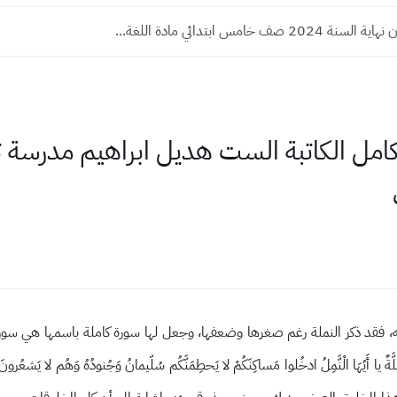
2 صف خامس ابتدائي مادة اللغة...
مل الكاتبة الست هديل ابراهيم مدرسة ترب
ته، فقد ذكر النملة رغم صغرها وضعفها، وجعل لها سورة كاملة باسمها هي سورة ا
ت نَمِلَّةٌ يا أَيُهَا الْنَّمِلُ ادخُلوا مَساكِنَكُمْ لا يَحطِمَنَّكُم سُلّيمانُ وَجُنودُهُ وَهُ