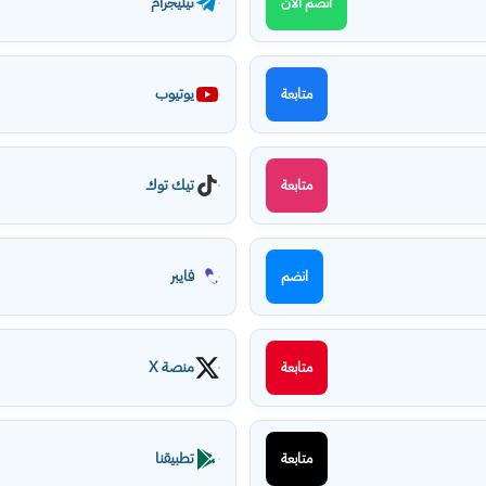
تيليجرام
انضم الآن
يوتيوب
متابعة
تيك توك
متابعة
فايبر
انضم
منصة X
متابعة
تطبيقنا
متابعة