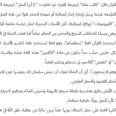
لجمع: القران قال: "قالت نملة" (بصيغة المفرد)، ثم خاطبت: "يا أيها النمل" (بصيغة 
لطبيعة عندما يرسل إشارة إنذار كيميائية أو صوتية فتنتشر فورًا بين بقية النم
الفيرومونات" (روائح كيميائية). لكن الأبحاث الحديثة (مثل دراسة جامعة أوك
 وسيلة للتخاطب السريع والتحذير من الخطر، تماماً كما فعلت النملة في الآي
 استخدم القرآن لفظ "يحطمنكم"، وهو لفظ يُستخدم عادة لتكسير الأشياء الص
 خارجي صلب جداً يتكون من مادة "الكايتين" هذه المادة صلبة وقاسية تشب
 أو "تفعص" كاللحم، بل تتحطم وتتكسر فعلياً.
الى: "وهم لا يشعرون"، أي أن النملة تعرف أن جيش سليمان قد يدوسها دون ق
الخطر المقصود والخطر العارض..
تحت الأرض بطرق هندسية دقيقة تسمح بالتهوية وتخزين الغذاء وتنظيم الحرارة
 لأن للنمل بيوتًا حقيقية منظمة..
 لكنها قادرة على حمل أضعاف وزنها. هذا يبين جانبًا من عظمة خلق اللّٰه في 