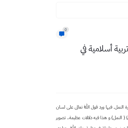
0
ية أسلامية في
لنمل. فيها ورد قول اللّٰه تعالى على لسان
م لا يَشعُرونَ) { النمل} و هذا فيه دلالات عظيمة.. تصوير