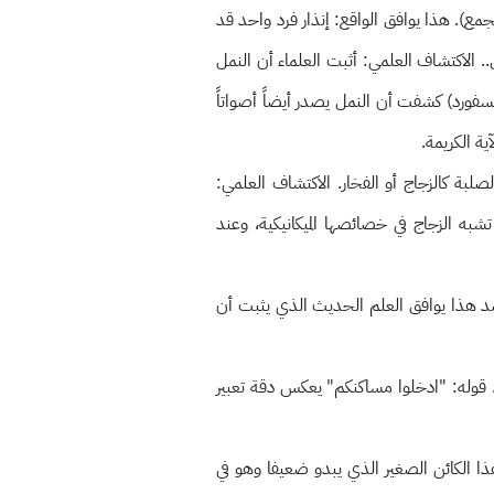
الجمع). هذا يوافق الواقع: إنذار فرد واحد قد
ل.. الاكتشاف العلمي: أثبت العلماء أن النمل
سفورد) كشفت أن النمل يصدر أيضاً أصواتاً
ة الكريمة.
لبة كالزجاج أو الفخار. الاكتشاف العلمي:
ه الزجاج في خصائصها الميكانيكية، وعند
صد هذا يوافق العلم الحديث الذي يثبت أن
. قوله: "ادخلوا مساكنكم" يعكس دقة تعبير
هذا الكائن الصغير الذي يبدو ضعيفا وهو في