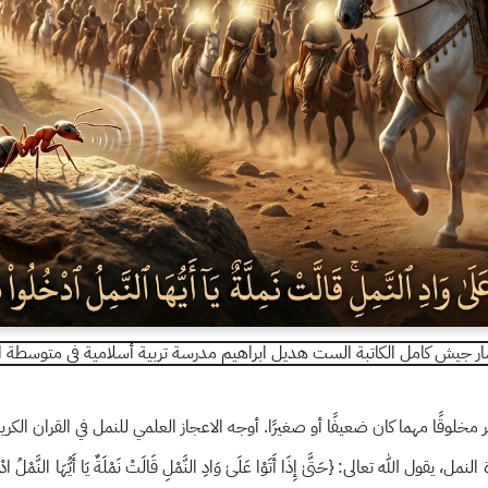
ر جيش كامل الكاتبة الست هديل ابراهيم مدرسة تربية أسلامية في متوسطة ال
مخلوقًا مهما كان ضعيفًا أو صغيرًا. أوجه الاعجاز العلمي للنمل في القران الكري
لله تعالى: {حَتَّىٰ إِذَا أَتَوْا عَلَىٰ وَادِ النَّمْلِ قَالَتْ نَمْلَةٌ يَا أَيُّهَا النَّمْلُ ادْخُلُو