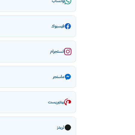
واتساب
فيسبوك
انستجرام
ماسنجر
بينتيريست
ثريدز