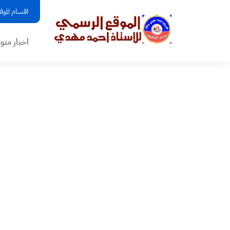
اقسام الموق
اخبار منو