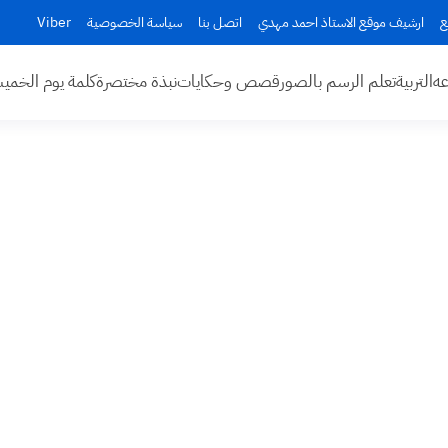
ع
ارشيف موقع الاستاذ احمد مهدي
اتصل بنا
سياسة الخصوصية
Viber
عه
التربية
تعلم الرسم بالصور
قصص وحكايات
نبذة مختصرة
كلمة يوم الخم