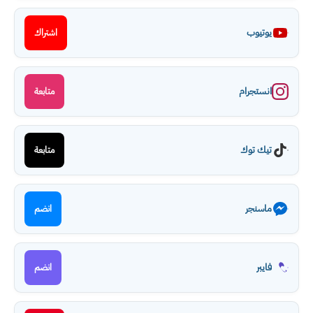
يوتيوب
اشتراك
انستجرام
متابعة
تيك توك
متابعة
ماسنجر
انضم
فايبر
انضم