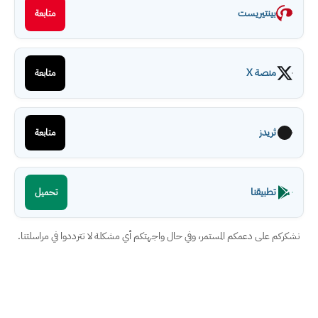
بينتيريست
متابعة
منصة X
متابعة
ثريدز
متابعة
تطبيقنا
تحميل
نشكركم على دعمكم المستمر، وفي حال واجهتكم أي مشكلة لا تترددوا في مراسلتنا.