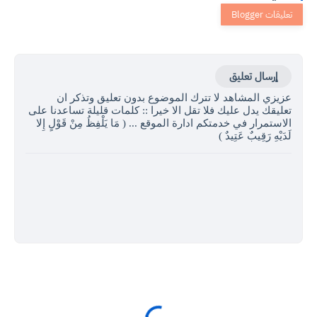
إرسال تعليق
عزيزي المشاهد لا تترك الموضوع بدون تعليق وتذكر ان
تعليقك يدل عليك فلا تقل الا خيرا :: كلمات قليلة تساعدنا على
الاستمرار في خدمتكم ادارة الموقع ... ( مَا يَلْفِظُ مِنْ قَوْلٍ إِلا
لَدَيْهِ رَقِيبٌ عَتِيدٌ )