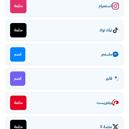
انستجرام
متابعة
تيك توك
متابعة
ماسنجر
انضم
فايبر
انضم
بينتيريست
متابعة
منصة X
متابعة