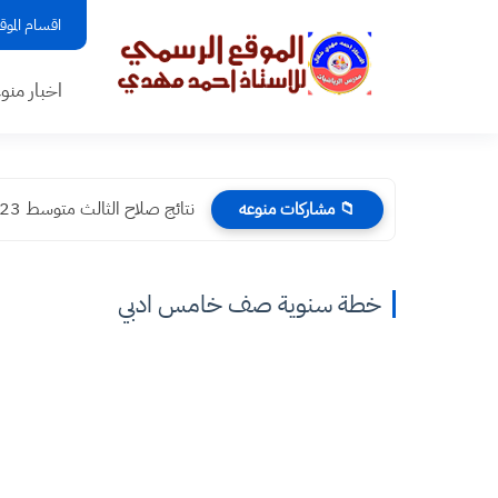
اقسام الموق
اخبار منو
نتائج صلاح الثالث متوسط 2023 صلاح الدين , كربلاء...
📁 مشاركات منوعه
خطة سنوية صف خامس ادبي