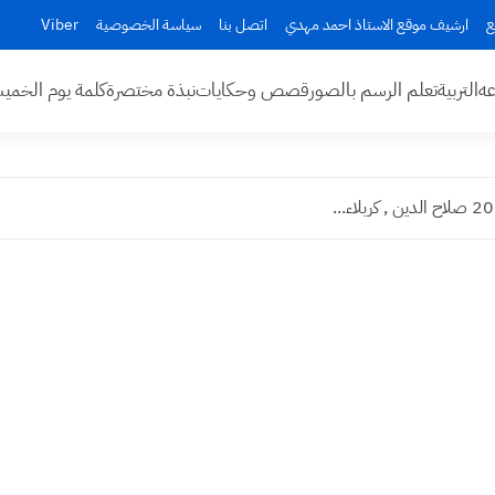
ع
ارشيف موقع الاستاذ احمد مهدي
اتصل بنا
سياسة الخصوصية
Viber
عه
التربية
تعلم الرسم بالصور
قصص وحكايات
نبذة مختصرة
كلمة يوم الخم