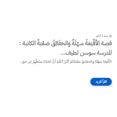
منذ 3 أيام
قصة الأَقْنِعَةُ سَهْلَةٌ وَالحَقَائِقُ صَعْبَةٌ الكاتبة :
المدرسة سوسن لطيف...
الأَقْنِعَةُ سَهْلَةٌ وَالحَقَائِقُ صَعْبَةٌلَمْ أَكُنْ أَعْلَمُ أَنَّ الحَيَاةَ سَتُظْهِرُ لِي حَقَ...