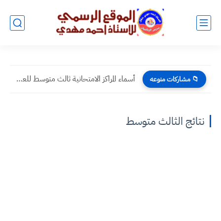
أسماء المراكز الامتحانية ثالث متوسط للعام الدراسي ٢٠٢٣ -٢٠٢٤ الدور...
📁 مشاركات منوعه
نتائج الثالث متوسط