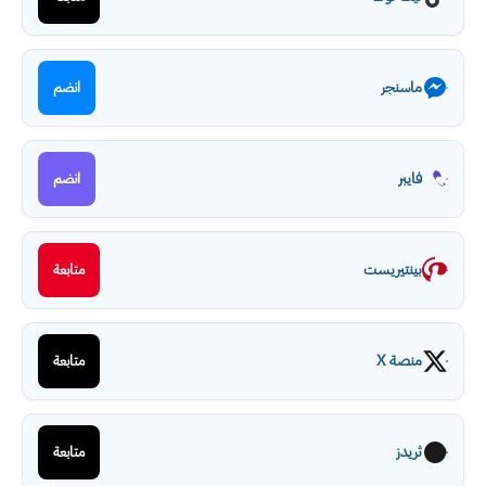
ماسنجر
انضم
فايبر
انضم
بينتيريست
متابعة
منصة X
متابعة
ثريدز
متابعة