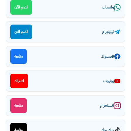
واتساب
انضم الآن
تيليجرام
انضم الآن
فيسبوك
متابعة
يوتيوب
اشتراك
انستجرام
متابعة
تيك توك
متابعة