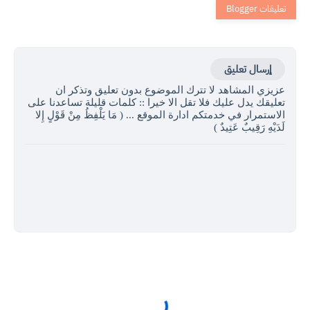
إرسال تعليق
عزيزي المشاهد لا تترك الموضوع بدون تعليق وتذكر ان
تعليقك يدل عليك فلا تقل الا خيرا :: كلمات قليلة تساعدنا على
الاستمرار في خدمتكم ادارة الموقع ... ( مَا يَلْفِظُ مِنْ قَوْلٍ إِلا
لَدَيْهِ رَقِيبٌ عَتِيدٌ )