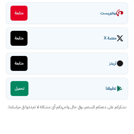
بينتيريست
متابعة
منصة X
متابعة
ثريدز
متابعة
تطبيقنا
تحميل
نشكركم على دعمكم المستمر، وفي حال واجهتكم أي مشكلة لا تترددوا في مراسلتنا.