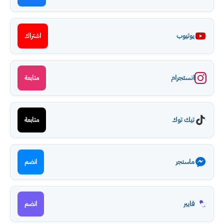
يوتيوب
اشتراك
انستجرام
متابعة
تيك توك
متابعة
ماسنجر
انضم
فايبر
انضم