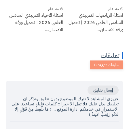
منذ عام
منذ عام
أسئلة الرياضيات التمهيدي
أسئلة الاحياء التمهيدي السادس
السادس العلمي 2026 | تحميل
العلمي 2026 | تحميل ورقة
ورقة الامتحان...
الامتحان...
تعليقات
إرسال تعليق
عزيزي المشاهد لا تترك الموضوع بدون تعليق وتذكر ان
تعليقك يدل عليك فلا تقل الا خيرا :: كلمات قليلة تساعدنا على
الاستمرار في خدمتكم ادارة الموقع ... ( مَا يَلْفِظُ مِنْ قَوْلٍ إِلا
لَدَيْهِ رَقِيبٌ عَتِيدٌ )