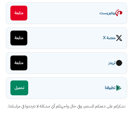
بينتيريست
متابعة
منصة X
متابعة
ثريدز
متابعة
تطبيقنا
تحميل
نشكركم على دعمكم المستمر، وفي حال واجهتكم أي مشكلة لا تترددوا في مراسلتنا.