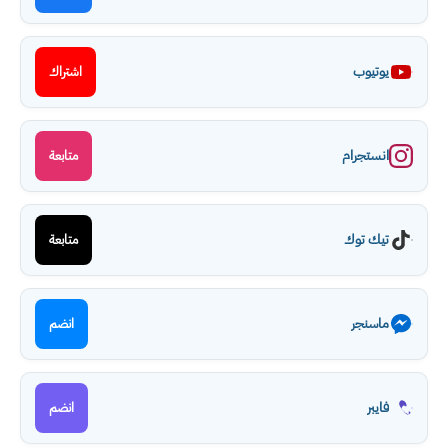
يوتيوب
اشتراك
انستجرام
متابعة
تيك توك
متابعة
ماسنجر
انضم
فايبر
انضم