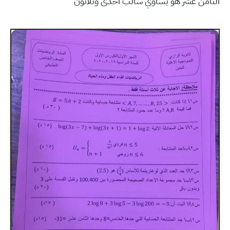
الثامن عشر هو يساوي سالب احدى وثلاثون