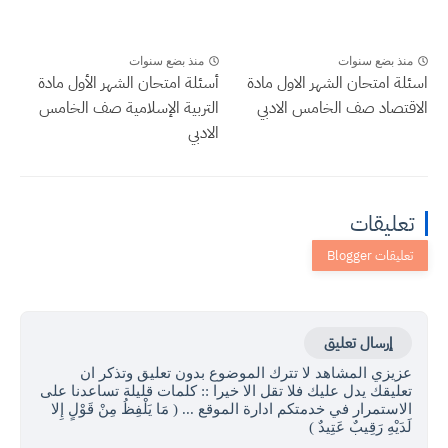
منذ بضع سنوات
منذ بضع سنوات
اسئلة امتحان الشهر الاول مادة
أسئلة امتحان الشهر الأول مادة
الاقتصاد صف الخامس الادبي
التربية الإسلامية صف الخامس
الادبي
تعليقات
إرسال تعليق
عزيزي المشاهد لا تترك الموضوع بدون تعليق وتذكر ان
تعليقك يدل عليك فلا تقل الا خيرا :: كلمات قليلة تساعدنا على
الاستمرار في خدمتكم ادارة الموقع ... ( مَا يَلْفِظُ مِنْ قَوْلٍ إِلا
لَدَيْهِ رَقِيبٌ عَتِيدٌ )