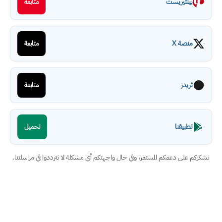
بينتيريست
متابعة
منصة X
متابعة
ثريدز
متابعة
تطبيقنا
تحميل
نشكركم على دعمكم المستمر، وفي حال واجهتكم أي مشكلة لا تترددوا في مراسلتنا.