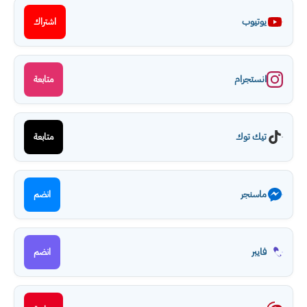
يوتيوب
اشتراك
انستجرام
متابعة
تيك توك
متابعة
ماسنجر
انضم
فايبر
انضم