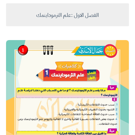
الفصل الاول :علم الثرموداينمك