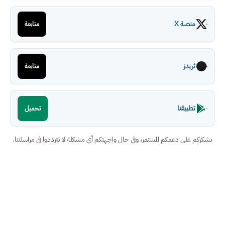
منصة X
متابعة
ثريدز
متابعة
تطبيقنا
تحميل
نشكركم على دعمكم المستمر، وفي حال واجهتكم أي مشكلة لا تترددوا في مراسلتنا.