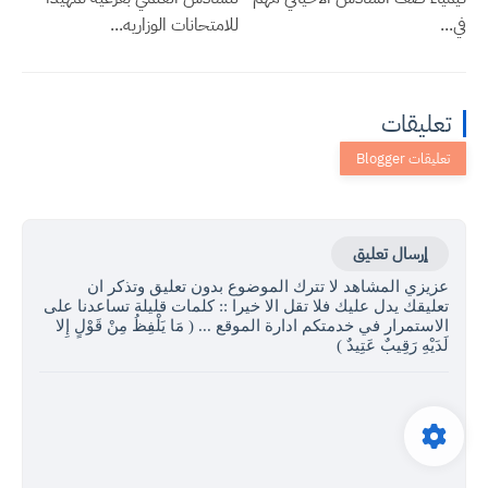
في...
للامتحانات الوزاريه...
تعليقات
إرسال تعليق
عزيزي المشاهد لا تترك الموضوع بدون تعليق وتذكر ان
تعليقك يدل عليك فلا تقل الا خيرا :: كلمات قليلة تساعدنا على
الاستمرار في خدمتكم ادارة الموقع ... ( مَا يَلْفِظُ مِنْ قَوْلٍ إِلا
لَدَيْهِ رَقِيبٌ عَتِيدٌ )