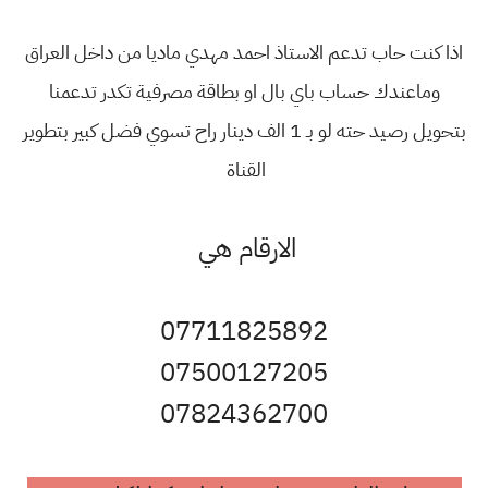
اذا كنت حاب تدعم الاستاذ احمد مهدي ماديا من داخل العراق
وماعندك حساب باي بال او بطاقة مصرفية تكدر تدعمنا
بتحويل رصيد حته لو بـ 1 الف دينار راح تسوي فضل كبير بتطوير
القناة
الارقام هي
07711825892
07500127205
07824362700