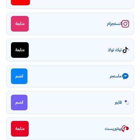
انستجرام
متابعة
تيك توك
متابعة
ماسنجر
انضم
فايبر
انضم
بينتيريست
متابعة