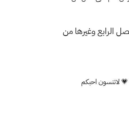
 متوسط 2021 بعد حذف الفصل الرابع وغيرها من
 💗 لاتنسون احبكم