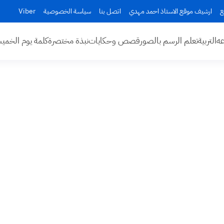
ع
ارشيف موقع الاستاذ احمد مهدي
اتصل بنا
سياسة الخصوصية
Viber
عه
التربية
تعلم الرسم بالصور
قصص وحكايات
نبذة مختصرة
كلمة يوم الخم