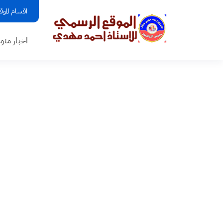
اقسام الموق
اخبار منو