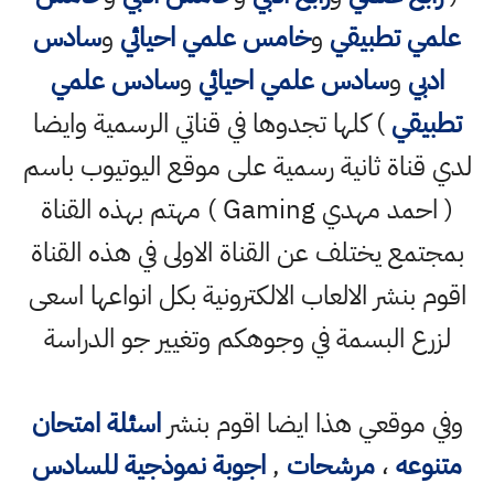
علمي تطبيقي
و
خامس علمي احيائي
و
سادس
ادبي
و
سادس علمي احيائي
و
سادس علمي
تطبيقي
) كلها تجدوها في قناتي الرسمية وايضا
لدي قناة ثانية رسمية على موقع اليوتيوب باسم
( احمد مهدي Gaming ) مهتم بهذه القناة
بمجتمع يختلف عن القناة الاولى في هذه القناة
اقوم بنشر الالعاب الالكترونية بكل انواعها اسعى
لزرع البسمة في وجوهكم وتغيير جو الدراسة
وفي موقعي هذا ايضا اقوم بنشر
اسئلة امتحان
متنوعه
،
مرشحات
,
اجوبة نموذجية للسادس