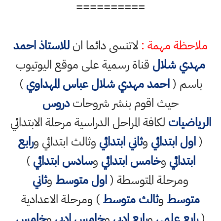
==========
ملاحظة مهمة :
لاتنسى دائما ان
للاستاذ احمد
مهدي شلال
قناة رسمية على موقع اليوتيوب
باسم (
احمد مهدي شلال عباس المهداوي
)
حيث اقوم بنشر شروحات
دروس
الرياضيات
لكافة المراحل الدراسية مرحلة الابتدائي
(
اول ابتدائي
و
ثاني ابتدائي
وثالث ابتدائي و
رابع
ابتدائي
و
خامس ابتدائي
و
سادس ابتدائي
)
ومرحلة المتوسطة (
اول متوسط
و
ثاني
متوسط
و
ثالث متوسط
) ومرحلة الاعدادية
(
رابع علمي
و
رابع ادبي
و
خامس ادبي
و
خامس