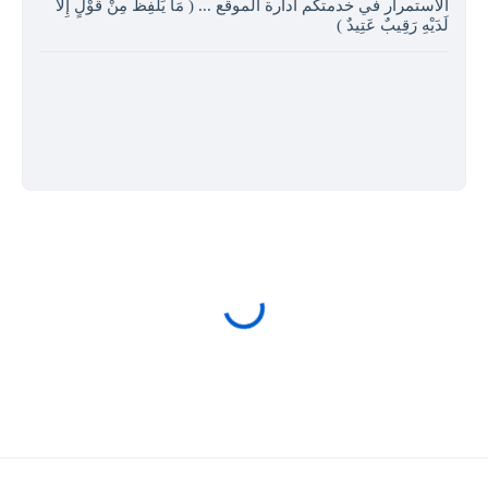
الاستمرار في خدمتكم ادارة الموقع ... ( مَا يَلْفِظُ مِنْ قَوْلٍ إِلا
لَدَيْهِ رَقِيبٌ عَتِيدٌ )