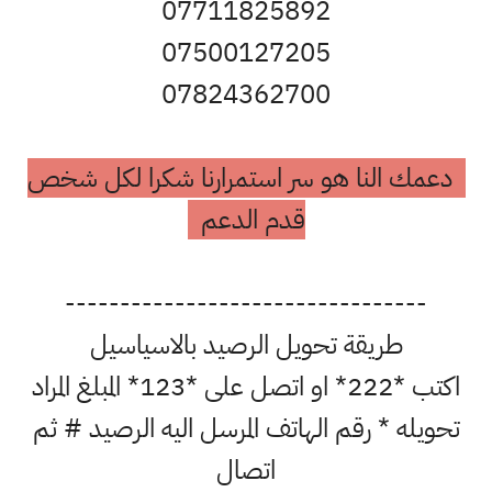
07711825892
07500127205
07824362700
دعمك النا هو سر استمرارنا شكرا لكل شخص
قدم الدعم
---------------------------------
طريقة تحويل الرصيد بالاسياسيل
اكتب *222* او اتصل على *123* المبلغ المراد
تحويله * رقم الهاتف المرسل اليه الرصيد # ثم
اتصال