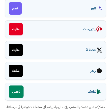
فايبر
انضم
بينتيريست
متابعة
منصة X
متابعة
ثريدز
متابعة
تطبيقنا
تحميل
نشكركم على دعمكم المستمر، وفي حال واجهتكم أي مشكلة لا تترددوا في مراسلتنا.