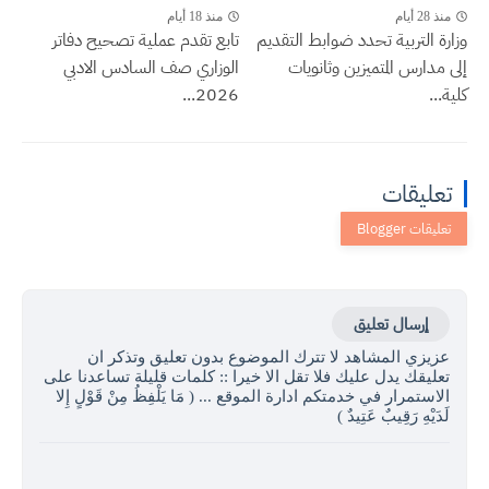
منذ 28 أيام
منذ 18 أيام
وزارة التربية تحدد ضوابط التقديم
تابع تقدم عملية تصحيح دفاتر
إلى مدارس المتميزين وثانويات
الوزاري صف السادس الادبي
كلية...
2026...
تعليقات
إرسال تعليق
عزيزي المشاهد لا تترك الموضوع بدون تعليق وتذكر ان
تعليقك يدل عليك فلا تقل الا خيرا :: كلمات قليلة تساعدنا على
الاستمرار في خدمتكم ادارة الموقع ... ( مَا يَلْفِظُ مِنْ قَوْلٍ إِلا
لَدَيْهِ رَقِيبٌ عَتِيدٌ )