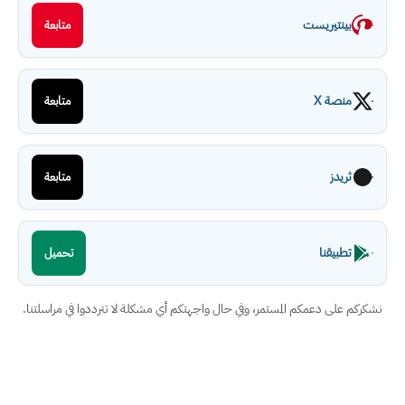
بينتيريست
متابعة
منصة X
متابعة
ثريدز
متابعة
تطبيقنا
تحميل
نشكركم على دعمكم المستمر، وفي حال واجهتكم أي مشكلة لا تترددوا في مراسلتنا.