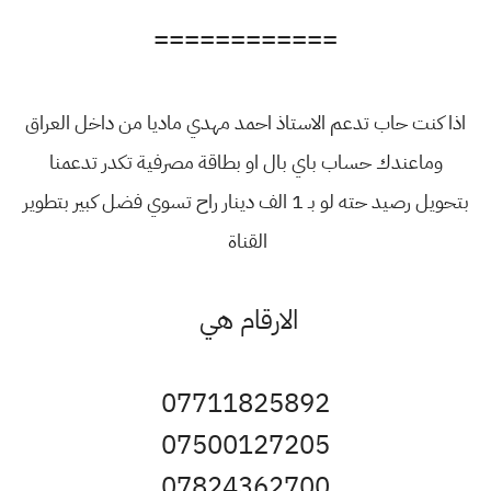
============
اذا كنت حاب تدعم الاستاذ احمد مهدي ماديا من داخل العراق
وماعندك حساب باي بال او بطاقة مصرفية تكدر تدعمنا
بتحويل رصيد حته لو بـ 1 الف دينار راح تسوي فضل كبير بتطوير
القناة
الارقام هي
07711825892
07500127205
07824362700