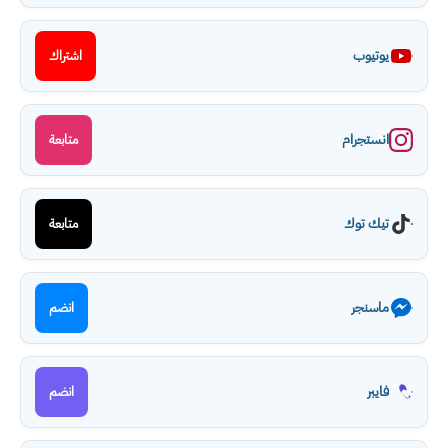
يوتيوب
اشتراك
انستجرام
متابعة
تيك توك
متابعة
ماسنجر
انضم
فايبر
انضم