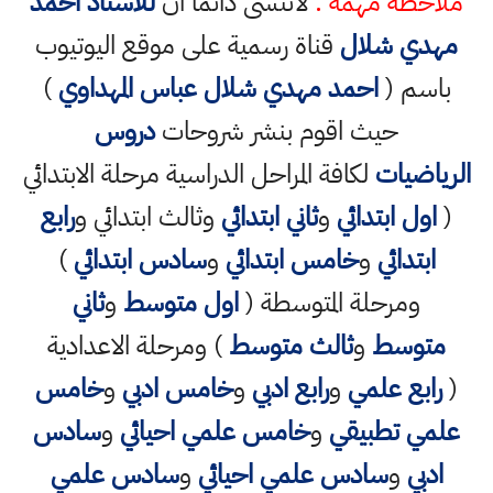
ملاحظة مهمة :
لاتنسى دائما ان
للاستاذ احمد
مهدي شلال
قناة رسمية على موقع اليوتيوب
باسم (
احمد مهدي شلال عباس المهداوي
)
حيث اقوم بنشر شروحات
دروس
الرياضيات
لكافة المراحل الدراسية مرحلة الابتدائي
(
اول ابتدائي
و
ثاني ابتدائي
وثالث ابتدائي و
رابع
ابتدائي
و
خامس ابتدائي
و
سادس ابتدائي
)
ومرحلة المتوسطة (
اول متوسط
و
ثاني
متوسط
و
ثالث متوسط
) ومرحلة الاعدادية
(
رابع علمي
و
رابع ادبي
و
خامس ادبي
و
خامس
علمي تطبيقي
و
خامس علمي احيائي
و
سادس
ادبي
و
سادس علمي احيائي
و
سادس علمي