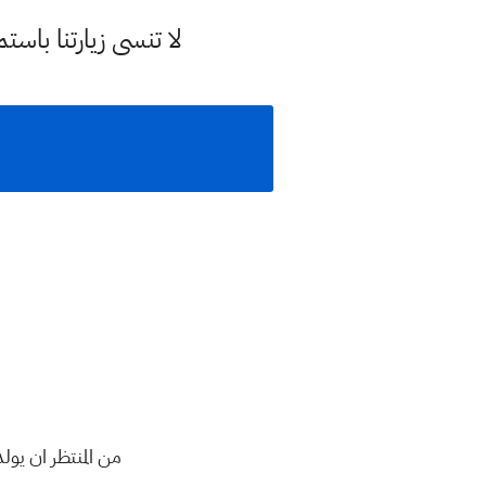
لا تنسى زيارتنا با
من المنتظر ان يولد هلال ش