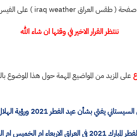
( طقس العراق iraq weather ) على الفيس بوك
ننتظر القرار الاخير في وقتها ان شاء الله
ع
على المزيد من المواضيع المهمة حول هذا الموضوع با
 يفتي بشأن عيد الفطر 2021 ورؤية الهلال واول يوم العيد
راق الاربعاء ام الخميس ام الجمعة مهم