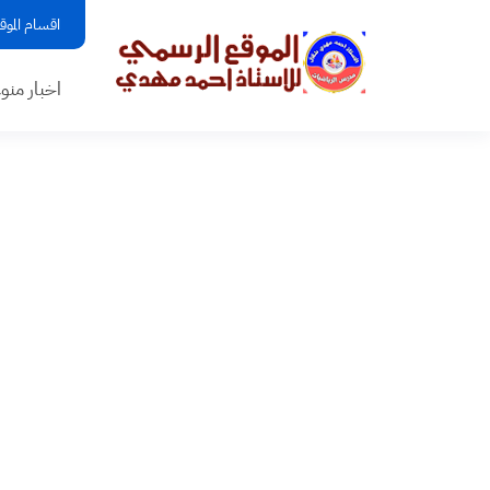
اقسام الموق
اخبار منو