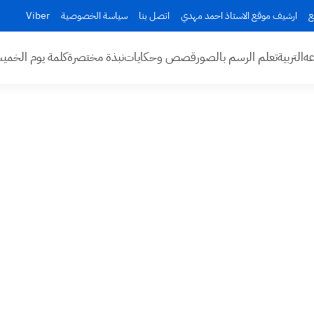
ع
ارشيف موقع الاستاذ احمد مهدي
اتصل بنا
سياسة الخصوصية
Viber
عه
التربية
تعلم الرسم بالصور
قصص وحكايات
نبذة مختصرة
كلمة يوم الخم