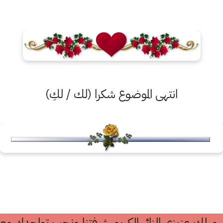
انتهى الموضوع شكرا (لك / لكِ)
م لك عزيزي الزائر الكريم شرفتنا ونحب تواجدك معن