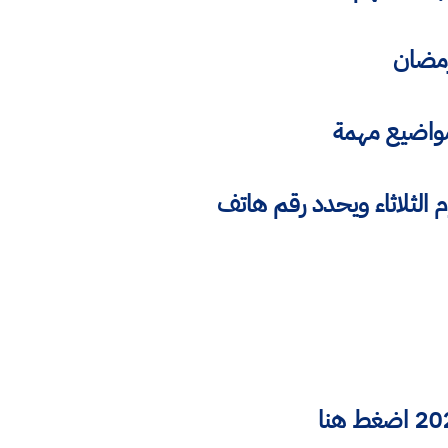
لسني العراقي يدعو المواطنين الى مراقبة هلال عيد الفطر 2021 اليوم الثلاثاء ويحدد رقم هاتف