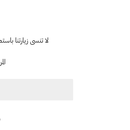
لا تنسى زيارتنا با
الم
ف