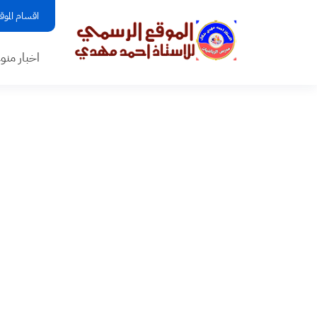
اقسام الموق
اخبار منو