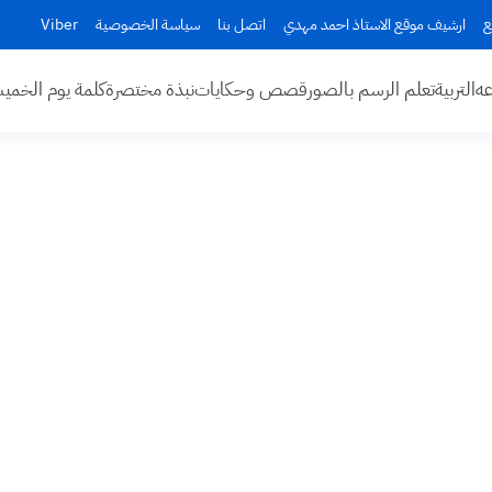
ع
ارشيف موقع الاستاذ احمد مهدي
اتصل بنا
سياسة الخصوصية
Viber
عه
التربية
تعلم الرسم بالصور
قصص وحكايات
نبذة مختصرة
كلمة يوم الخم