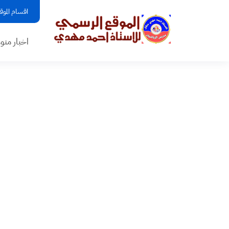
اقسام الموق
اخبار منو