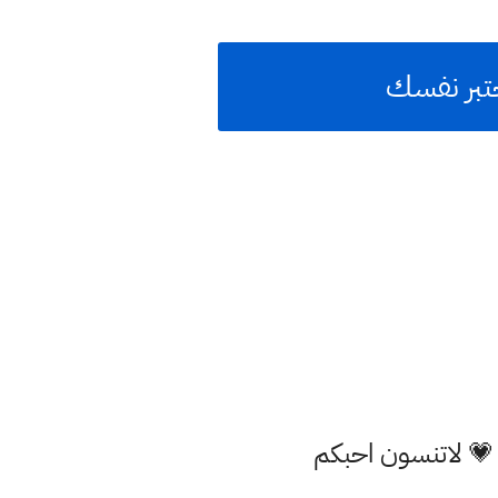
اختبر نفسك
 💗 لاتنسون احبكم