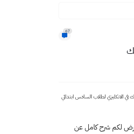
67
سك
تك في الانكليزي لطلاب السادس ابتدائي
عرض لكم شرح كامل عن