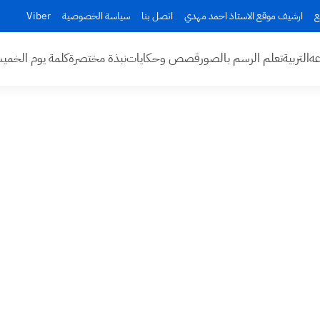
ع
ارشيف موقع الاستاذ احمد مهدي
اتصل بنا
سياسة الخصوصية
Viber
عه
التربية
تعلم الرسم بالصور
قصص وحكايات
نبذة مختصرة
كلمة يوم الخم