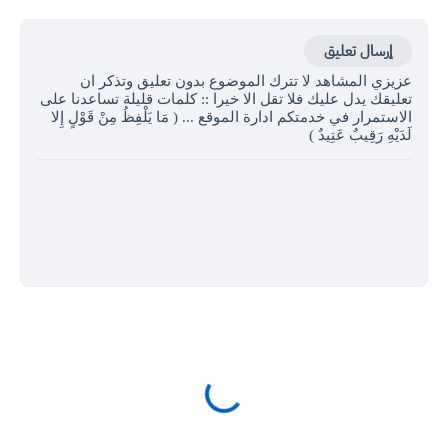
إرسال تعليق
عزيزي المشاهد لا تترك الموضوع بدون تعليق وتذكر ان
تعليقك يدل عليك فلا تقل الا خيرا :: كلمات قليلة تساعدنا على
الاستمرار في خدمتكم ادارة الموقع ... ( مَا يَلْفِظُ مِنْ قَوْلٍ إِلا
لَدَيْهِ رَقِيبٌ عَتِيدٌ )