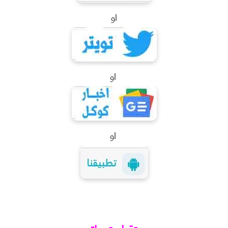
او
او
او