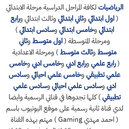
الرياضيات
لكافة المراحل الدراسية مرحلة الابتدائي
(
اول ابتدائي
و
ثاني ابتدائي
وثالث ابتدائي و
رابع
ابتدائي
و
خامس ابتدائي
و
سادس ابتدائي
)
ومرحلة المتوسطة (
اول متوسط
و
ثاني
متوسط
و
ثالث متوسط
) ومرحلة الاعدادية
(
رابع علمي
و
رابع ادبي
و
خامس ادبي
و
خامس
علمي تطبيقي
و
خامس علمي احيائي
و
سادس
ادبي
و
سادس علمي احيائي
و
سادس علمي
تطبيقي
) كلها تجدوها في قناتي الرسمية وايضا
لدي قناة ثانية رسمية على موقع اليوتيوب باسم
( احمد مهدي Gaming ) مهتم بهذه القناة