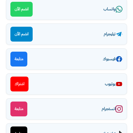
واتساب
انضم الآن
تيليجرام
انضم الآن
فيسبوك
متابعة
يوتيوب
اشتراك
انستجرام
متابعة