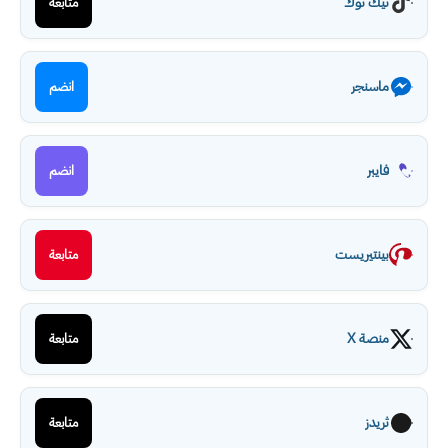
تيك توك
متابعة
ماسنجر
انضم
فايبر
انضم
بينتيريست
متابعة
منصة X
متابعة
ثريدز
متابعة