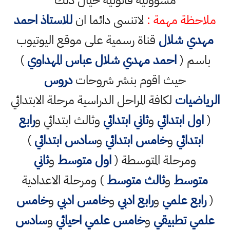
مسؤولية قانونية حيال ذلك
ملاحظة مهمة :
لاتنسى دائما ان
للاستاذ احمد
مهدي شلال
قناة رسمية على موقع اليوتيوب
باسم (
احمد مهدي شلال عباس المهداوي
)
حيث اقوم بنشر شروحات
دروس
الرياضيات
لكافة المراحل الدراسية مرحلة الابتدائي
(
اول ابتدائي
و
ثاني ابتدائي
وثالث ابتدائي و
رابع
ابتدائي
و
خامس ابتدائي
و
سادس ابتدائي
)
ومرحلة المتوسطة (
اول متوسط
و
ثاني
متوسط
و
ثالث متوسط
) ومرحلة الاعدادية
(
رابع علمي
و
رابع ادبي
و
خامس ادبي
و
خامس
علمي تطبيقي
و
خامس علمي احيائي
و
سادس