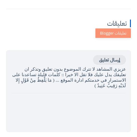
تعليقات
إرسال تعليق
عزيزي المشاهد لا تترك الموضوع بدون تعليق وتذكر ان
تعليقك يدل عليك فلا تقل الا خيرا :: كلمات قليلة تساعدنا على
الاستمرار في خدمتكم ادارة الموقع ... ( مَا يَلْفِظُ مِنْ قَوْلٍ إِلا
لَدَيْهِ رَقِيبٌ عَتِيدٌ )