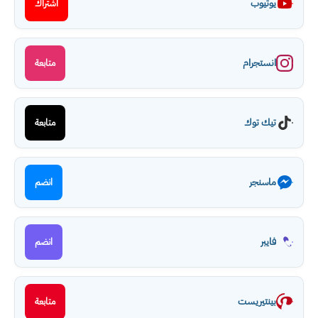
يوتيوب
اشتراك
انستجرام
متابعة
تيك توك
متابعة
ماسنجر
انضم
فايبر
انضم
بينتيريست
متابعة