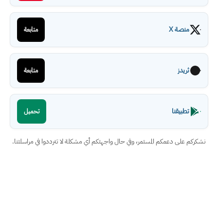
منصة X
متابعة
ثريدز
متابعة
تطبيقنا
تحميل
نشكركم على دعمكم المستمر، وفي حال واجهتكم أي مشكلة لا تترددوا في مراسلتنا.