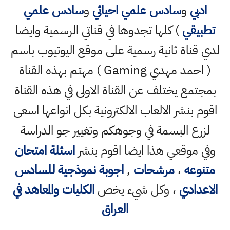
ادبي
و
سادس علمي احيائي
و
سادس علمي
تطبيقي
) كلها تجدوها في قناتي الرسمية وايضا
لدي قناة ثانية رسمية على موقع اليوتيوب باسم
( احمد مهدي Gaming ) مهتم بهذه القناة
بمجتمع يختلف عن القناة الاولى في هذه القناة
اقوم بنشر الالعاب الالكترونية بكل انواعها اسعى
لزرع البسمة في وجوهكم وتغيير جو الدراسة
وفي موقعي هذا ايضا اقوم بنشر
اسئلة امتحان
متنوعه
،
مرشحات
,
اجوبة نموذجية للسادس
الاعدادي
، وكل شيء يخص
الكليات والمعاهد في
العراق