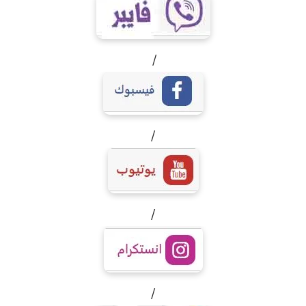
/
/
/
/