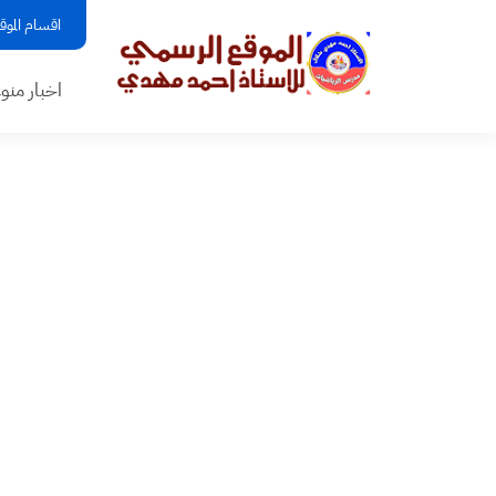
اقسام الموق
اخبار منو