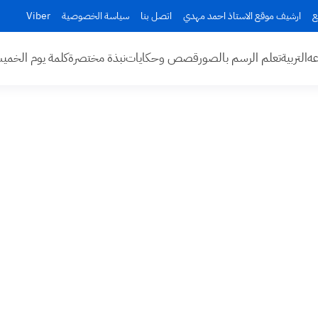
ع
ارشيف موقع الاستاذ احمد مهدي
اتصل بنا
سياسة الخصوصية
Viber
عه
التربية
تعلم الرسم بالصور
قصص وحكايات
نبذة مختصرة
كلمة يوم الخم