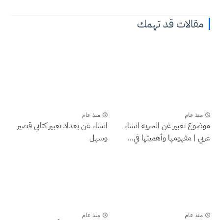
مقالات قد تهمك
منذ عام
منذ عام
موضوع تعبير عن الحرية انشاء
انشاء عن بغداد تعبير كتابي قصير
عربي | مفهومها وأهميتها في...
وسهل
منذ عام
منذ عام