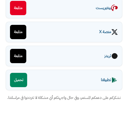
بينتيريست
متابعة
منصة X
متابعة
ثريدز
متابعة
تطبيقنا
تحميل
نشكركم على دعمكم المستمر، وفي حال واجهتكم أي مشكلة لا تترددوا في مراسلتنا.