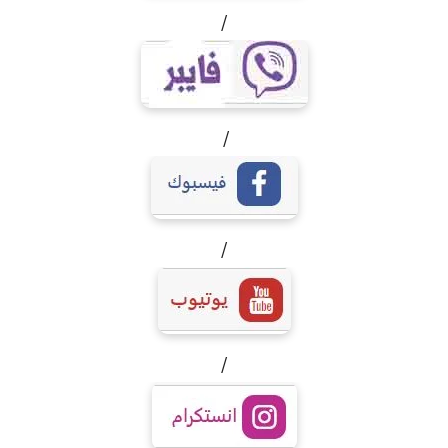
/
/
/
/