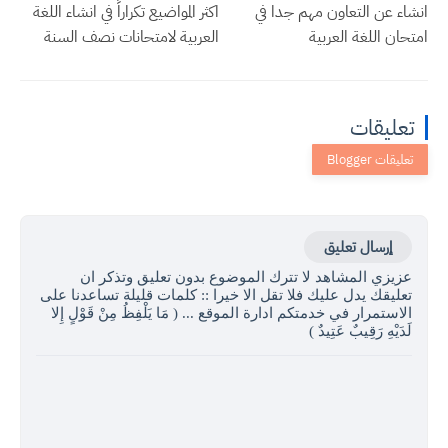
انشاء عن التعاون مهم جدا في
اكثر المواضيع تكراراً في انشاء اللغة
امتحان اللغة العربية
العربية لامتحانات نصف السنة
تعليقات
إرسال تعليق
عزيزي المشاهد لا تترك الموضوع بدون تعليق وتذكر ان
تعليقك يدل عليك فلا تقل الا خيرا :: كلمات قليلة تساعدنا على
الاستمرار في خدمتكم ادارة الموقع ... ( مَا يَلْفِظُ مِنْ قَوْلٍ إِلا
لَدَيْهِ رَقِيبٌ عَتِيدٌ )