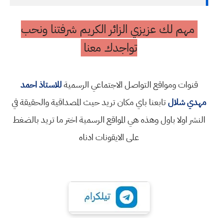
مهم لك عزيزي الزائر الكريم شرفتنا ونحب
تواجدك معنا
قنوات ومواقع التواصل الاجتماعي الرسمية
للاستاذ احمد
مهدي شلال
تابعنا باي مكان تريد حيث المصداقية والحقيقة في
النشر اولا باول وهذه هي المواقع الرسمية اختر ما تريد بالضغط
على الايقونات ادناه