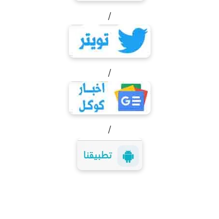
/
/
/