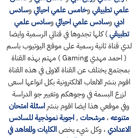
علمي تطبيقي
و
خامس علمي احيائي
و
سادس
ادبي
و
سادس علمي احيائي
و
سادس علمي
تطبيقي
) كلها تجدوها في قناتي الرسمية وايضا
لدي قناة ثانية رسمية على موقع اليوتيوب باسم
( احمد مهدي Gaming ) مهتم بهذه القناة
بمجتمع يختلف عن القناة الاولى في هذه القناة
اقوم بنشر الالعاب الالكترونية بكل انواعها اسعى
لزرع البسمة في وجوهكم وتغيير جو الدراسة
وفي موقعي هذا ايضا اقوم بنشر
اسئلة امتحان
متنوعه
،
مرشحات
,
اجوبة نموذجية للسادس
الاعدادي
، وكل شيء يخص
الكليات والمعاهد في