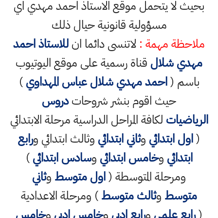
بحيث لا يتحمل موقع الاستاذ احمد مهدي اي
مسؤولية قانونية حيال ذلك
ملاحظة مهمة :
لاتنسى دائما ان
للاستاذ احمد
مهدي شلال
قناة رسمية على موقع اليوتيوب
باسم (
احمد مهدي شلال عباس المهداوي
)
حيث اقوم بنشر شروحات
دروس
الرياضيات
لكافة المراحل الدراسية مرحلة الابتدائي
(
اول ابتدائي
و
ثاني ابتدائي
وثالث ابتدائي و
رابع
ابتدائي
و
خامس ابتدائي
و
سادس ابتدائي
)
ومرحلة المتوسطة (
اول متوسط
و
ثاني
متوسط
و
ثالث متوسط
) ومرحلة الاعدادية
(
رابع علمي
و
رابع ادبي
و
خامس ادبي
و
خامس