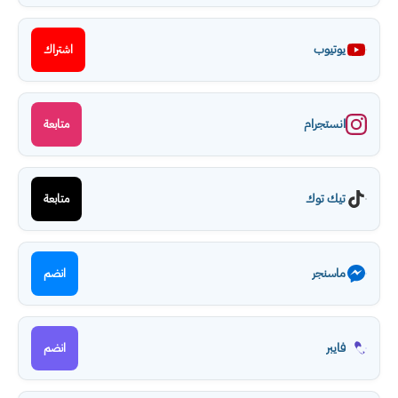
يوتيوب
اشتراك
انستجرام
متابعة
تيك توك
متابعة
ماسنجر
انضم
فايبر
انضم