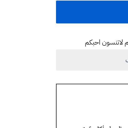
م لاتنسون احبكم