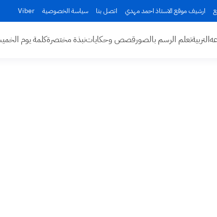
ع
ارشيف موقع الاستاذ احمد مهدي
اتصل بنا
سياسة الخصوصية
Viber
عه
التربية
تعلم الرسم بالصور
قصص وحكايات
نبذة مختصرة
كلمة يوم الخم