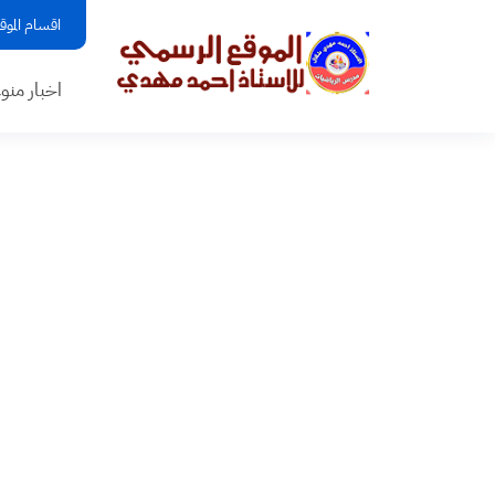
اقسام الموق
اخبار منو