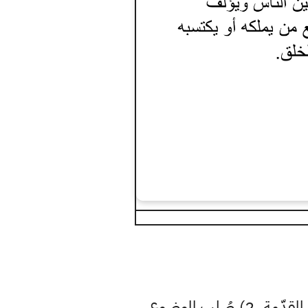
من المستحسن تقسيم الموضوع الإنشائي إلى ثلاثة أقسام عامة وهي 1) المقدّمة. 2) صُلب الموضوع