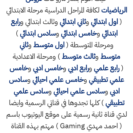
الرياضيات
لكافة المراحل الدراسية مرحلة الابتدائي
(
اول ابتدائي
و
ثاني ابتدائي
وثالث ابتدائي و
رابع
ابتدائي
و
خامس ابتدائي
و
سادس ابتدائي
)
ومرحلة المتوسطة (
اول متوسط
و
ثاني
متوسط
و
ثالث متوسط
) ومرحلة الاعدادية
(
رابع علمي
و
رابع ادبي
و
خامس ادبي
و
خامس
علمي تطبيقي
و
خامس علمي احيائي
و
سادس
ادبي
و
سادس علمي احيائي
و
سادس علمي
تطبيقي
) كلها تجدوها في قناتي الرسمية وايضا
لدي قناة ثانية رسمية على موقع اليوتيوب باسم
( احمد مهدي Gaming ) مهتم بهذه القناة