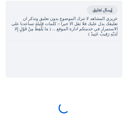
إرسال تعليق
عزيزي المشاهد لا تترك الموضوع بدون تعليق وتذكر ان
تعليقك يدل عليك فلا تقل الا خيرا :: كلمات قليلة تساعدنا على
الاستمرار في خدمتكم ادارة الموقع ... ( مَا يَلْفِظُ مِنْ قَوْلٍ إِلا
لَدَيْهِ رَقِيبٌ عَتِيدٌ )