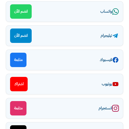
واتساب
انضم الآن
تيليجرام
انضم الآن
فيسبوك
متابعة
يوتيوب
اشتراك
انستجرام
متابعة