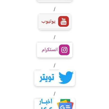
/
/
/
/