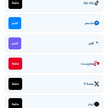
تيك توك
متابعة
ماسنجر
انضم
فايبر
انضم
بينتيريست
متابعة
منصة X
متابعة
ثريدز
متابعة