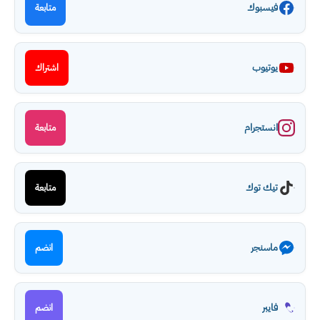
فيسبوك
متابعة
يوتيوب
اشتراك
انستجرام
متابعة
تيك توك
متابعة
ماسنجر
انضم
فايبر
انضم