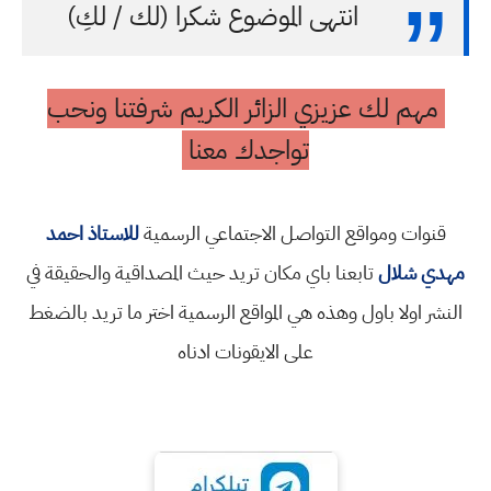
انتهى الموضوع شكرا (لك / لكِ)
مهم لك عزيزي الزائر الكريم شرفتنا ونحب
تواجدك معنا
قنوات ومواقع التواصل الاجتماعي الرسمية
للاستاذ احمد
مهدي شلال
تابعنا باي مكان تريد حيث المصداقية والحقيقة في
النشر اولا باول وهذه هي المواقع الرسمية اختر ما تريد بالضغط
على الايقونات ادناه