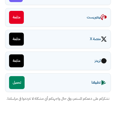
بينتيريست
متابعة
منصة X
متابعة
ثريدز
متابعة
تطبيقنا
تحميل
نشكركم على دعمكم المستمر، وفي حال واجهتكم أي مشكلة لا تترددوا في مراسلتنا.