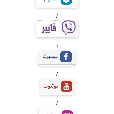
/
/
/
/