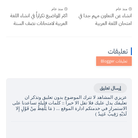
منذ عام
منذ عام
انشاء عن التعاون مهم جدا في
اكثر المواضيع تكراراً في انشاء اللغة
امتحان اللغة العربية
العربية لامتحانات نصف السنة
تعليقات
إرسال تعليق
عزيزي المشاهد لا تترك الموضوع بدون تعليق وتذكر ان
تعليقك يدل عليك فلا تقل الا خيرا :: كلمات قليلة تساعدنا على
الاستمرار في خدمتكم ادارة الموقع ... ( مَا يَلْفِظُ مِنْ قَوْلٍ إِلا
لَدَيْهِ رَقِيبٌ عَتِيدٌ )