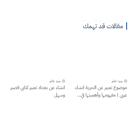
مقالات قد تهمك
منذ عام
منذ عام
موضوع تعبير عن الحرية انشاء
انشاء عن بغداد تعبير كتابي قصير
عربي | مفهومها وأهميتها في...
وسهل