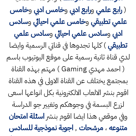
(
رابع علمي
و
رابع ادبي
و
خامس ادبي
و
خامس
علمي تطبيقي
و
خامس علمي احيائي
و
سادس
ادبي
و
سادس علمي احيائي
و
سادس علمي
تطبيقي
) كلها تجدوها في قناتي الرسمية وايضا
لدي قناة ثانية رسمية على موقع اليوتيوب باسم
( احمد مهدي Gaming ) مهتم بهذه القناة
بمجتمع يختلف عن القناة الاولى في هذه القناة
اقوم بنشر الالعاب الالكترونية بكل انواعها اسعى
لزرع البسمة في وجوهكم وتغيير جو الدراسة
وفي موقعي هذا ايضا اقوم بنشر
اسئلة امتحان
متنوعه
،
مرشحات
,
اجوبة نموذجية للسادس