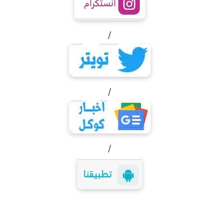
/
/
/