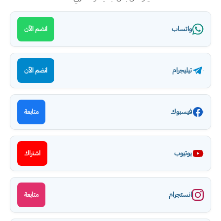
واتساب
انضم الآن
تيليجرام
انضم الآن
فيسبوك
متابعة
يوتيوب
اشتراك
انستجرام
متابعة