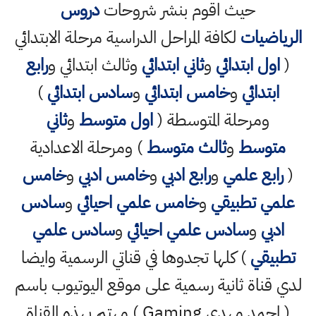
حيث اقوم بنشر شروحات
دروس
الرياضيات
لكافة المراحل الدراسية مرحلة الابتدائي
(
اول ابتدائي
و
ثاني ابتدائي
وثالث ابتدائي و
رابع
ابتدائي
و
خامس ابتدائي
و
سادس ابتدائي
)
ومرحلة المتوسطة (
اول متوسط
و
ثاني
متوسط
و
ثالث متوسط
) ومرحلة الاعدادية
(
رابع علمي
و
رابع ادبي
و
خامس ادبي
و
خامس
علمي تطبيقي
و
خامس علمي احيائي
و
سادس
ادبي
و
سادس علمي احيائي
و
سادس علمي
تطبيقي
) كلها تجدوها في قناتي الرسمية وايضا
لدي قناة ثانية رسمية على موقع اليوتيوب باسم
( احمد مهدي Gaming ) مهتم بهذه القناة