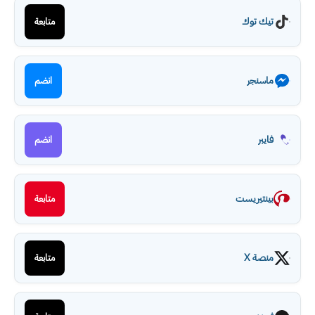
تيك توك
متابعة
ماسنجر
انضم
فايبر
انضم
بينتيريست
متابعة
منصة X
متابعة