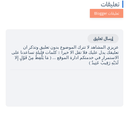
تعليقات
إرسال تعليق
عزيزي المشاهد لا تترك الموضوع بدون تعليق وتذكر ان
تعليقك يدل عليك فلا تقل الا خيرا :: كلمات قليلة تساعدنا على
الاستمرار في خدمتكم ادارة الموقع ... ( مَا يَلْفِظُ مِنْ قَوْلٍ إِلا
لَدَيْهِ رَقِيبٌ عَتِيدٌ )