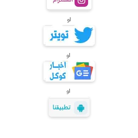
او
او
او