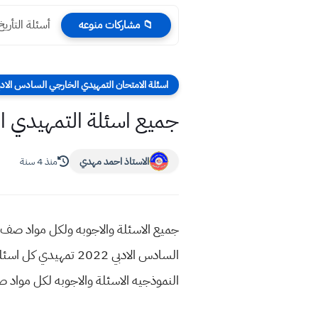
أسئلة التأريخ الساد
📁 مشاركات منوعه
اسئلة الامتحان التمهيدي الخارجي السادس الادب
جميع اسئلة التمهيدي السا
الاستاذ احمد مهدي
منذ 4 سنة
النموذجيه الاسئلة والاجوبه لكل مواد صف سادس ادبي من امت