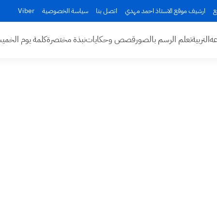
ع
ارشيف موقع الاستاذ احمد مهدي
اتصل بنا
سياسة الخصوصية
Viber
عه
التربية
تعلم الرسم بالصور
قصص وحكايات
نبذة مختصرة
كلمة يوم الخم