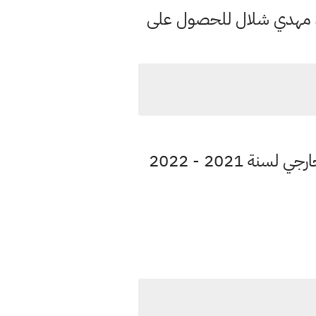
د مهدي شلال للحصول على
ادناه اسئلة كل مواد صف السادس الاعدادي فرع الادبي للامتحانات التمهيدي الخارجي لسنة 2021 - 2022