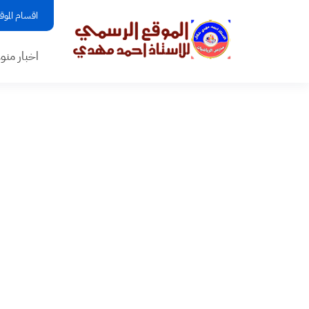
اقسام الموق
اخبار منو