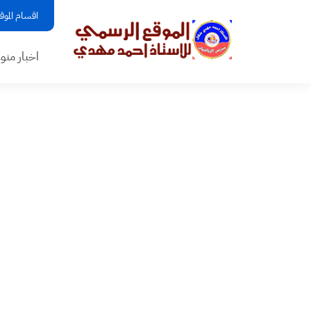
اقسام الموق
اخبار منو