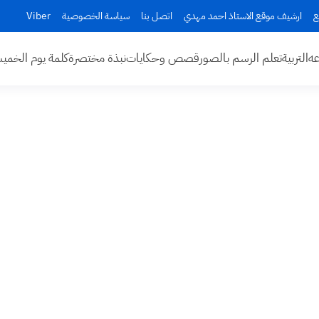
ع
ارشيف موقع الاستاذ احمد مهدي
اتصل بنا
سياسة الخصوصية
Viber
عه
التربية
تعلم الرسم بالصور
قصص وحكايات
نبذة مختصرة
كلمة يوم الخم