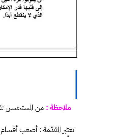
ملاحظة :
تعتبر المقدّمة : أصعب أقس