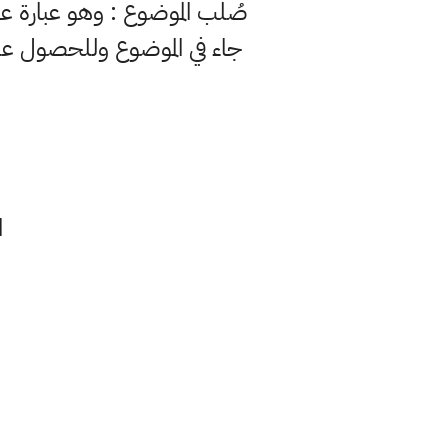
صُلْب الموضوع : وهو عبارة عن 
جاء في الموضوع وللحصول ع
ا