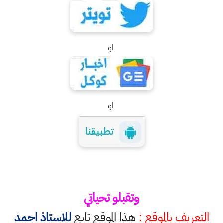
او
او
وتقبلو تحياتي
التعريف بالموقع :
هذا الموقع تابع
للاستاذ احمد