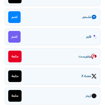
ماسنجر
انضم
فايبر
انضم
بينتيريست
متابعة
منصة X
متابعة
ثريدز
متابعة