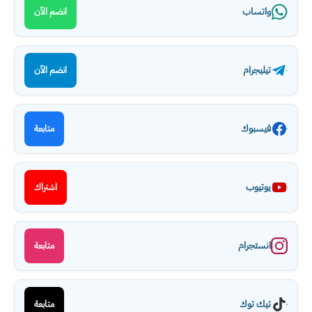
واتساب
انضم الآن
تيليجرام
انضم الآن
فيسبوك
متابعة
يوتيوب
اشتراك
انستجرام
متابعة
تيك توك
متابعة