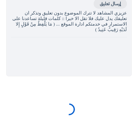
إرسال تعليق
عزيزي المشاهد لا تترك الموضوع بدون تعليق وتذكر ان
تعليقك يدل عليك فلا تقل الا خيرا :: كلمات قليلة تساعدنا على
الاستمرار في خدمتكم ادارة الموقع ... ( مَا يَلْفِظُ مِنْ قَوْلٍ إِلا
لَدَيْهِ رَقِيبٌ عَتِيدٌ )