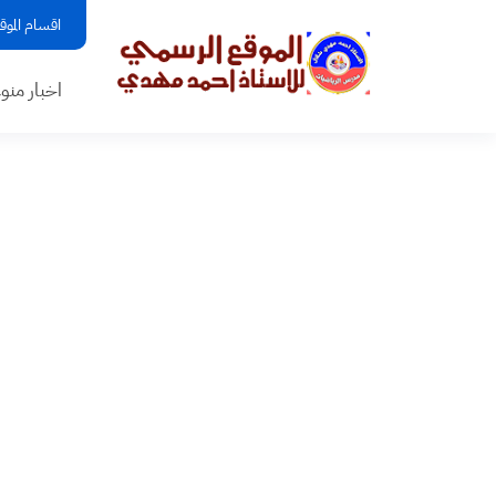
اقسام الموق
اخبار منو