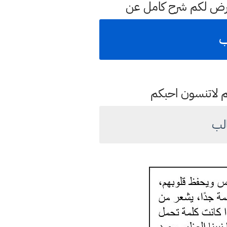
عرض لكم شرح كامل عن
ب
م لاتنسون احبكم
لب