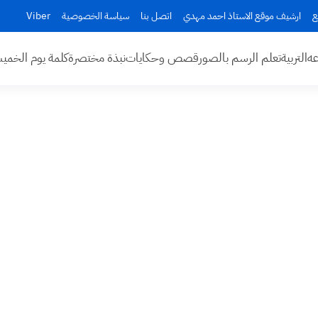
ع
ارشيف موقع الاستاذ احمد مهدي
اتصل بنا
سياسة الخصوصية
Viber
عه
التربية
تعلم الرسم بالصور
قصص وحكايات
نبذة مختصرة
كلمة يوم الخم