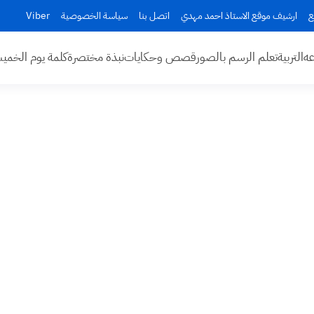
ع
ارشيف موقع الاستاذ احمد مهدي
اتصل بنا
سياسة الخصوصية
Viber
عه
التربية
تعلم الرسم بالصور
قصص وحكايات
نبذة مختصرة
كلمة يوم الخم