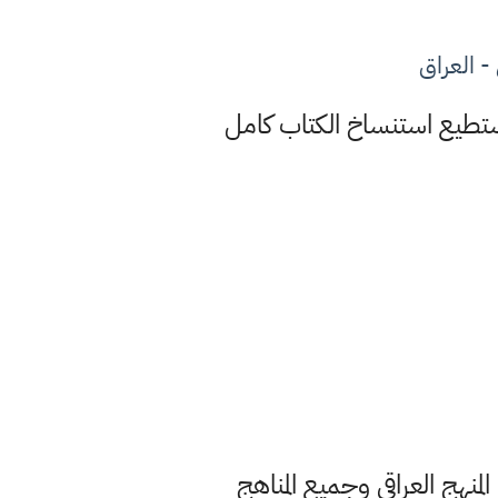
- العراق
فظ عندك في الجهاز او تستطيع استنساخ الكتاب كامل
حميل وقراءة جميع كتب المنهج العراقي وجميع المناهج