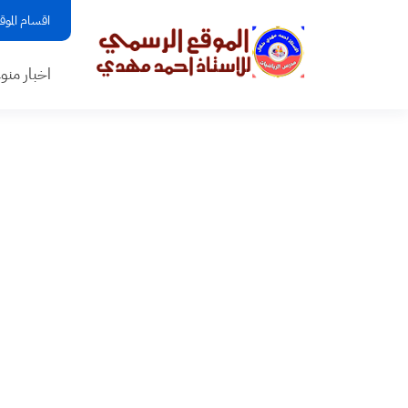
اقسام الموق
اخبار منو