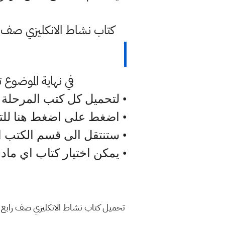
كتاب نشاط الانكليزي صف الرابع الابتدائي 2023 نسخة pdf جاهزة
في نهاية الموضوع تم 
• لتحميل كل كتب المرحلة ا
• اضغط على اضغط هنا للت
• ستنتقل الى قسم الكتب ا
• يمكن اختيار كتاب اي ما