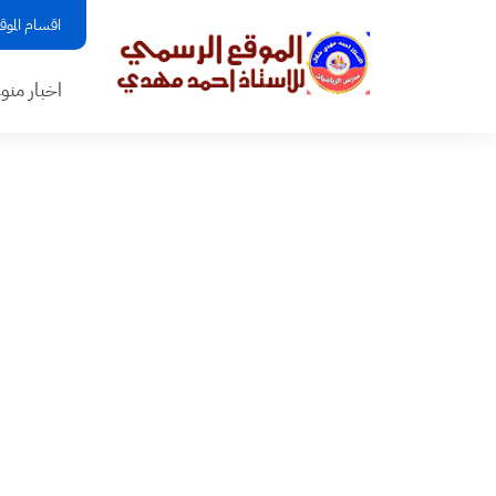
اقسام الموق
اخبار منو