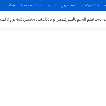
ع
ارشيف موقع الاستاذ احمد مهدي
اتصل بنا
سياسة الخصوصية
Viber
عه
التربية
تعلم الرسم بالصور
قصص وحكايات
نبذة مختصرة
كلمة يوم الخم