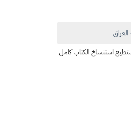
العراق
فظ عندك في الجهاز او تستطيع استنساخ الكتاب كامل