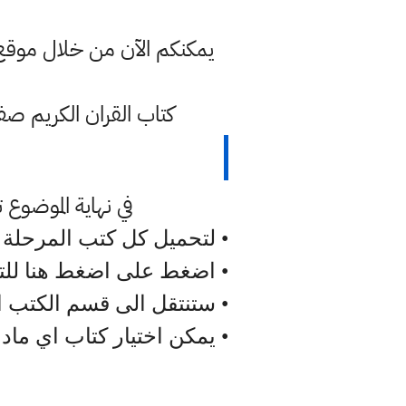
كتاب القران الكريم صف خامس 2023 نسخة pdf جاهزة للتحمي
في نهاية الموضوع تم 
• لتحميل كل كتب المرحلة ا
• اضغط على اضغط هنا للت
• ستنتقل الى قسم الكتب ا
• يمكن اختيار كتاب اي ما