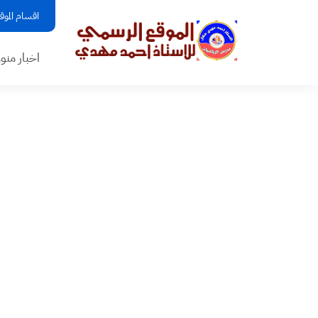
اقسام الموق
اخبار منو