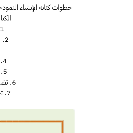
خطوات كتابة الإنشاء النموذج
الكت
1. كتابة عنوان الموضوع الذي تختاره في وسط الص
2. فقرات الإنشاء تقسم على : مقدمة ، وعرض ، وخاتمة .
4. تجنب كتابة الأرقام وعوض عنها ب: أولا ، ثانيا ، ثالثا ...
5. الابتعاد عن الكلمات التي تشك في عدم صحتها إملائيا .
6. تضمين الإنشاء بشواهد قرآنية وأحاديث نبوية وأبيات شعرية .
7. تجنب تكرار العبارات والكلمات في كتابة العرض (الموضوع) .