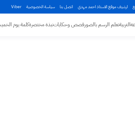
ع
ارشيف موقع الاستاذ احمد مهدي
اتصل بنا
سياسة الخصوصية
Viber
عه
التربية
تعلم الرسم بالصور
قصص وحكايات
نبذة مختصرة
كلمة يوم الخم