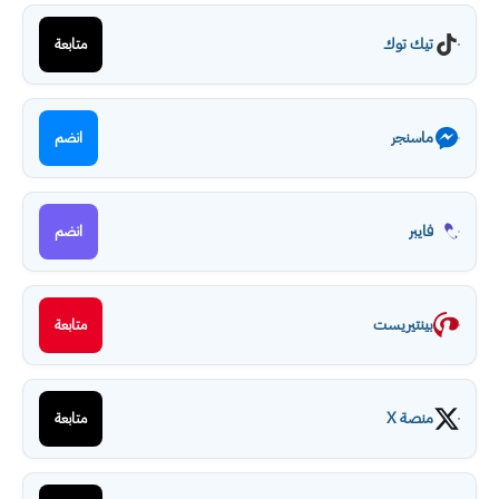
تيك توك
متابعة
ماسنجر
انضم
فايبر
انضم
بينتيريست
متابعة
منصة X
متابعة