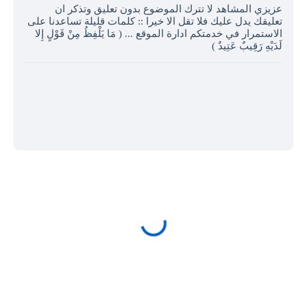
عزيزي المشاهد لا تترك الموضوع بدون تعليق وتذكر ان
تعليقك يدل عليك فلا تقل الا خيرا :: كلمات قليلة تساعدنا على
الاستمرار في خدمتكم ادارة الموقع ... ( مَا يَلْفِظُ مِنْ قَوْلٍ إِلا
لَدَيْهِ رَقِيبٌ عَتِيدٌ )