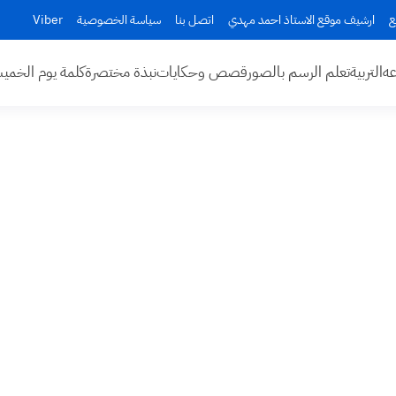
ع
ارشيف موقع الاستاذ احمد مهدي
اتصل بنا
سياسة الخصوصية
Viber
عه
التربية
تعلم الرسم بالصور
قصص وحكايات
نبذة مختصرة
كلمة يوم الخم