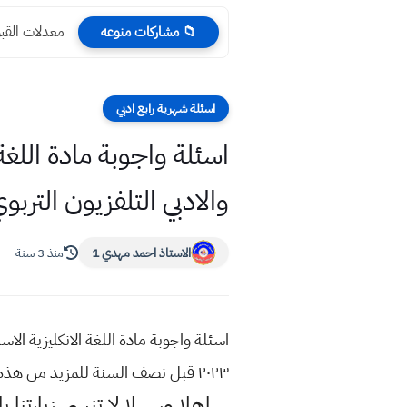
معدلات القبو
📁 مشاركات منوعه
اسئلة شهرية رابع ادبي
والادبي التلفزيون التربو
الاستاذ احمد مهدي 1
منذ 3 سنة
٢٠٢٣ قبل نصف السنة للمزيد من هذه المواضيع اكتب في محرك البحث قوقل موقع استاذ احمد مهدي شلال
اهلا وسهلا
لا تنسى زيارتنا ب