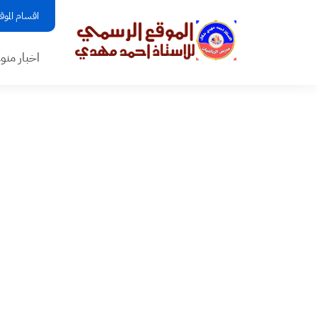
اقسام الموق
اخبار منو