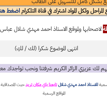
فع بشكل كامل للتسهيل على الطالب
لمراحل ولكل المواد اشترك في قناة التلكرام
اضغط هنا
ة
لاصحابها ولموقع الاستاذ احمد مهدي شلال عباس ال
انتهى الموضوع شكرا (لك / لكِ)
م لك عزيزي الزائر الكريم شرفتنا ونحب تواجدك معن
رسمية
للاستاذ احمد مهدي شلال
تابعنا باي مكان تريد
حيث المصداقية و
المواقع الرسمية