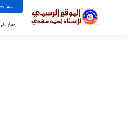
اقسام الموق
اخبار منو