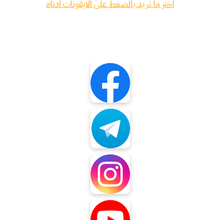
اختر ما تريد بالضغط على الايقونات ادناه