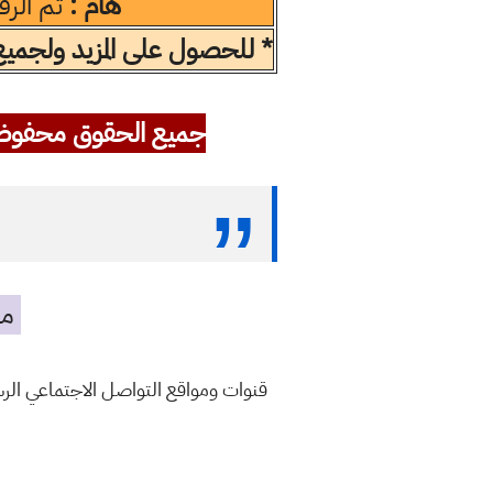
هام :
تم الر
* للحصول على المزيد ولجميع ا
جميع الحقوق محفوظ
مه
قنوات ومواقع التواصل الاجتماعي ال