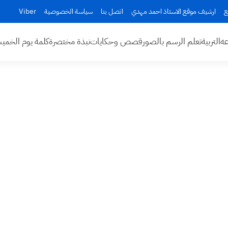
ع
ارشيف موقع الاستاذ احمد مهدي
اتصل بنا
سياسة الخصوصية
Viber
عه
التربية
تعلم الرسم بالصور
قصص وحكايات
نبذة مختصرة
كلمة يوم الخم