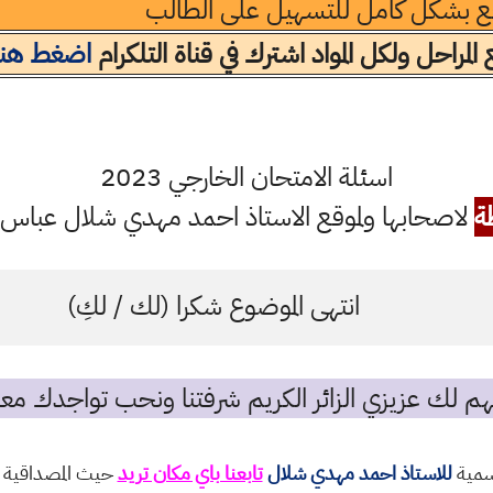
فع بشكل كامل للتسهيل على الطالب
لمراحل ولكل المواد اشترك في قناة التلكرام
اضغط هنا
اسئلة الامتحان الخارجي 2023
ة
لاصحابها ولموقع الاستاذ احمد مهدي شلال عباس ال
انتهى الموضوع شكرا (لك / لكِ)
م لك عزيزي الزائر الكريم شرفتنا ونحب تواجدك معن
رسمية
للاستاذ احمد مهدي شلال
تابعنا باي مكان تريد
حيث المصداقية و