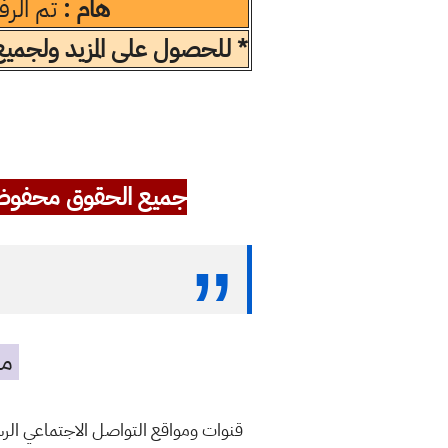
هام :
تم الر
* للحصول على المزيد ولجميع ا
جميع الحقوق محفوظ
مه
قنوات ومواقع التواصل الاجتماعي ال