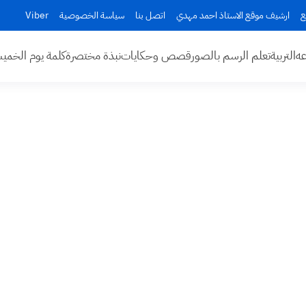
ع
ارشيف موقع الاستاذ احمد مهدي
اتصل بنا
سياسة الخصوصية
Viber
عه
التربية
تعلم الرسم بالصور
قصص وحكايات
نبذة مختصرة
كلمة يوم الخم