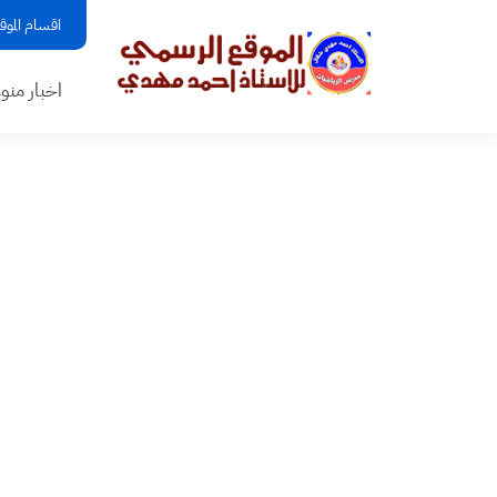
اقسام الموق
اخبار منو