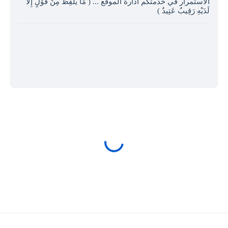
الاستمرار في خدمتكم ادارة الموقع ... ( مَا يَلْفِظُ مِنْ قَوْلٍ إِلا
لَدَيْهِ رَقِيبٌ عَتِيدٌ )