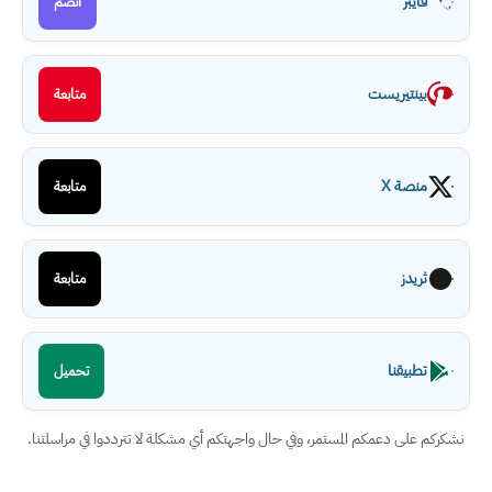
فايبر
انضم
بينتيريست
متابعة
منصة X
متابعة
ثريدز
متابعة
تطبيقنا
تحميل
نشكركم على دعمكم المستمر، وفي حال واجهتكم أي مشكلة لا تترددوا في مراسلتنا.