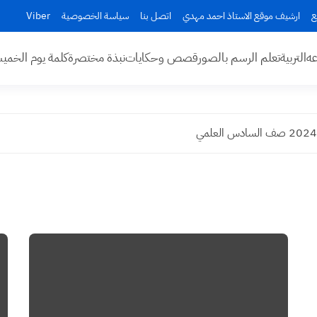
ع
ارشيف موقع الاستاذ احمد مهدي
اتصل بنا
سياسة الخصوصية
Viber
عه
التربية
تعلم الرسم بالصور
قصص وحكايات
نبذة مختصرة
كلمة يوم الخم