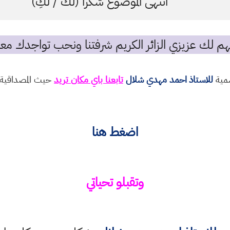
انتهى الموضوع شكرا (لك / لكِ)
م لك عزيزي الزائر الكريم شرفتنا ونحب تواجدك معن
سمية
للاستاذ احمد مهدي شلال
تابعنا باي مكان تريد
حيث المصداقية و
اضغط هنا
وتقبلو تحياتي