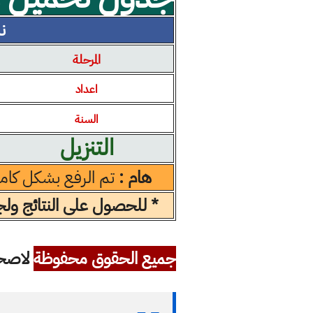
نسخ
المرحلة
اعداد
السنة
التنزيل
هام :
تم الرفع بشكل كام
* للحصول على النتائج ولجم
جميع الحقوق محفوظة
لاصحاب