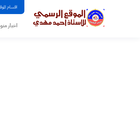
اقسام الموق
اخبار منو