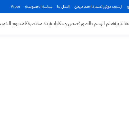
ع
ارشيف موقع الاستاذ احمد مهدي
اتصل بنا
سياسة الخصوصية
Viber
عه
التربية
تعلم الرسم بالصور
قصص وحكايات
نبذة مختصرة
كلمة يوم الخم