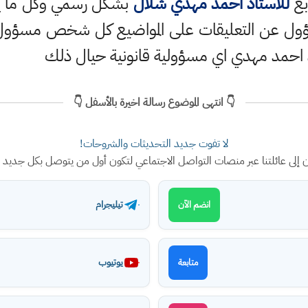
بع
للاستاذ احمد مهدي شلال
بشكل رسمي وكل ما ينش
ؤول عن التعليقات على المواضيع كل شخص مسؤول ع
 احمد مهدي اي مسؤولية قانونية حيال ذلك
👇 انتهى الموضوع رسالة اخيرة بالأسفل 👇
لا تفوت جديد التحديثات والشروحات!
ن إلى عائلتنا عبر منصات التواصل الاجتماعي لتكون أول من يتوصل بكل جديد
تيليجرام
انضم الآن
يوتيوب
متابعة