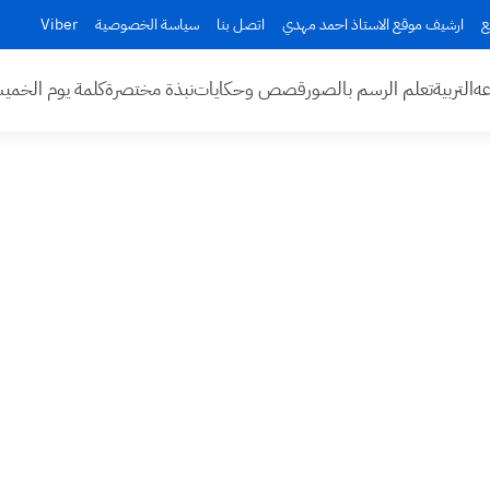
ع
ارشيف موقع الاستاذ احمد مهدي
اتصل بنا
سياسة الخصوصية
Viber
عه
التربية
تعلم الرسم بالصور
قصص وحكايات
نبذة مختصرة
كلمة يوم الخم