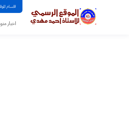
اقسام الموق
اخبار منو