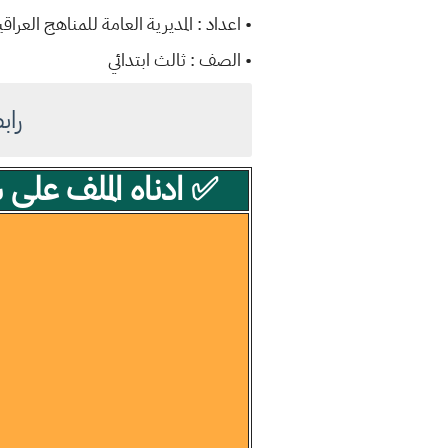
• اعداد : المديرية العامة للمناهج العراقي
• الصف : ثالث ابتدائي
راب
✅ ادناه الملف على شكل بي دي